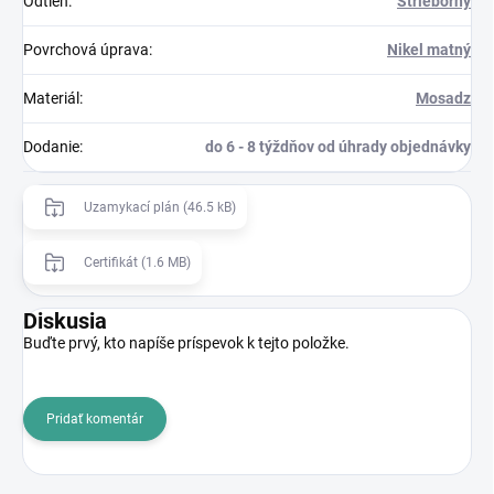
Odtieň
:
Strieborný
Povrchová úprava
:
Nikel matný
Materiál
:
Mosadz
Dodanie
:
do 6 - 8 týždňov od úhrady objednávky
Uzamykací plán (46.5 kB)
Certifikát (1.6 MB)
Diskusia
Buďte prvý, kto napíše príspevok k tejto položke.
Pridať komentár