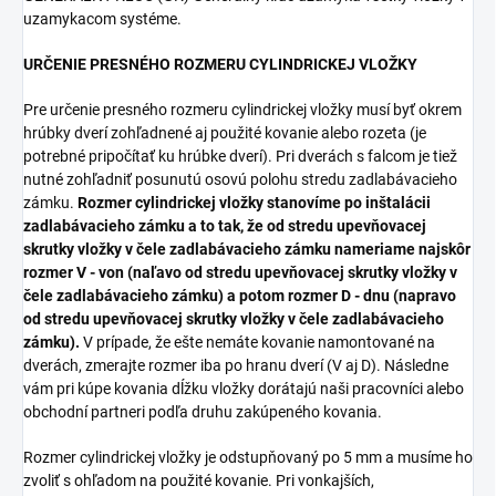
uzamykacom systéme.
URČENIE PRESNÉHO ROZMERU CYLINDRICKEJ VLOŽKY
Pre určenie presného rozmeru cylindrickej vložky musí byť okrem
hrúbky dverí zohľadnené aj použité kovanie alebo rozeta (je
potrebné pripočítať ku hrúbke dverí). Pri dverách s falcom je tiež
nutné zohľadniť posunutú osovú polohu stredu zadlabávacieho
zámku.
Rozmer cylindrickej vložky stanovíme po inštalácii
zadlabávacieho zámku a to tak, že od stredu upevňovacej
skrutky vložky v čele zadlabávacieho zámku nameriame najskôr
rozmer V - von (naľavo od stredu upevňovacej skrutky vložky v
čele zadlabávacieho zámku) a potom rozmer D - dnu (napravo
od stredu upevňovacej skrutky vložky v čele zadlabávacieho
zámku).
V prípade, že ešte nemáte kovanie namontované na
dverách, zmerajte rozmer iba po hranu dverí (V aj D). Následne
vám pri kúpe kovania dĺžku vložky dorátajú naši pracovníci alebo
obchodní partneri podľa druhu zakúpeného kovania.
Rozmer cylindrickej vložky je odstupňovaný po 5 mm a musíme ho
zvoliť s ohľadom na použité kovanie. Pri vonkajších,