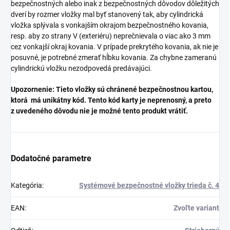
bezpečnostných alebo inak z bezpečnostných dôvodov dôležitých
dverí by rozmer vložky mal byť stanovený tak, aby cylindrická
vložka splývala s vonkajším okrajom bezpečnostného kovania,
resp. aby zo strany V (exteriéru) neprečnievala o viac ako 3 mm
cez vonkajší okraj kovania. V prípade prekrytého kovania, ak nie je
posuvné, je potrebné zmerať hĺbku kovania. Za chybne zameranú
cylindrickú vložku nezodpovedá predávajúci.
Upozornenie: Tieto vložky sú chránené bezpečnostnou kartou,
ktorá má unikátny kód. Tento kód karty je neprenosný, a preto
z uvedeného dôvodu nie je možné tento produkt vrátiť.
Dodatočné parametre
Kategória
:
Systémové bezpečnostné vložky trieda č. 4
EAN
:
Zvoľte variant