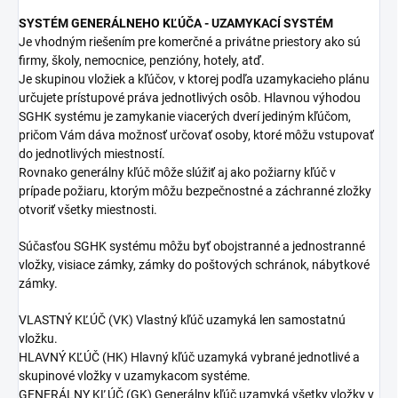
SYSTÉM GENERÁLNEHO KĽÚČA - UZAMYKACÍ SYSTÉM
Je vhodným riešením pre komerčné a privátne priestory ako sú
firmy, školy, nemocnice, penzióny, hotely, atď.
Je skupinou vložiek a kľúčov, v ktorej podľa uzamykacieho plánu
určujete prístupové práva jednotlivých osôb. Hlavnou výhodou
SGHK systému je zamykanie viacerých dverí jediným kľúčom,
pričom Vám dáva možnosť určovať osoby, ktoré môžu vstupovať
do jednotlivých miestností.
Rovnako generálny kľúč môže slúžiť aj ako požiarny kľúč v
prípade požiaru, ktorým môžu bezpečnostné a záchranné zložky
otvoriť všetky miestnosti.
Súčasťou SGHK systému môžu byť obojstranné a jednostranné
vložky, visiace zámky, zámky do poštových schránok, nábytkové
zámky.
VLASTNÝ KĽÚČ (VK) Vlastný kľúč uzamyká len samostatnú
vložku.
HLAVNÝ KĽÚČ (HK) Hlavný kľúč uzamyká vybrané jednotlivé a
skupinové vložky v uzamykacom systéme.
GENERÁLNY KĽÚČ (GK) Generálny kľúč uzamyká všetky vložky v