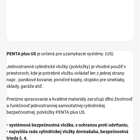
DETAILNÉ INFORMÁCIE
OPÝTAŤ SA
STRÁŽIŤ
PENTA plus US
je určená pre uzamykacie systémy. (US)
Jednostranné cylindrické vložky (polvložky) je vhodné použiť v
priestoroch, kde je potrebné vložku ovládať len z jednej strany
napr.: panikové kovanie, pivničné kopky, stojisko pre smetiaky,
sklady, garáže atď.
Precízne spracovanie a kvalitné materiály zaručujú dlhú životnosť
a funkčnosť jednostrannej samostatnej cylindrickej
bezpečnostnej polvložky PENTA plus US.
•
systémová bezpečnostná vložka, s ochranou proti odvŕtaniu,
•
najvyššia rada cylindrickej vložky dormakaba, bezpečnostná
trieda č. 4,