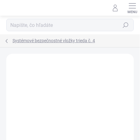
Prejsť
na
obsah
Hľadať
Systémové bezpečnostné vložky trieda č. 4
Neohodnotené
Podrobnosti hodnotenia
ZNAČKA:
DORMAKABA