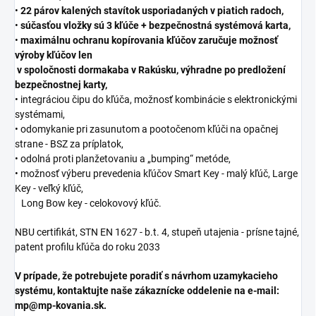
•
22 párov kalených stavítok usporiadaných v piatich radoch,
•
súčasťou vložky sú 3 kľúče + bezpečnostná systémová karta,
•
maximálnu ochranu kopírovania kľúčov zaručuje možnosť
výroby kľúčov len
v spoločnosti dormakaba v Rakúsku, výhradne po predložení
bezpečnostnej karty,
• integráciou čipu do kľúča, možnosť kombinácie s elektronickými
systémami,
• odomykanie pri zasunutom a pootočenom kľúči na opačnej
strane - BSZ za príplatok,
• odolná proti planžetovaniu a „bumping“ metóde,
• možnosť výberu prevedenia kľúčov Smart Key - malý kľúč, Large
Key - veľký kľúč,
Long Bow key - celokovový kľúč.
NBU certifikát, STN EN 1627 - b.t. 4, stupeň utajenia - prísne tajné,
patent profilu kľúča do roku 2033
V prípade, že potrebujete poradiť s návrhom uzamykacieho
systému, kontaktujte naše zákaznícke oddelenie na e-mail:
mp@mp-kovania.sk.