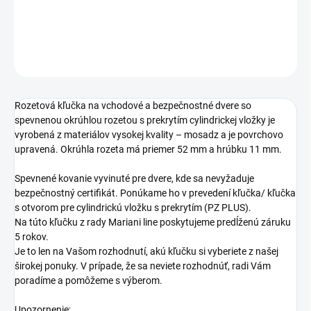
DETAILNÉ INFORMÁCIE
OPÝTAŤ SA
STRÁŽIŤ
Rozetová kľučka na vchodové a bezpečnostné dvere so
spevnenou okrúhlou rozetou s prekrytím cylindrickej vložky je
vyrobená z materiálov vysokej kvality – mosadz a je povrchovo
upravená. Okrúhla rozeta má priemer 52 mm a hrúbku 11 mm.
Spevnené kovanie vyvinuté pre dvere, kde sa nevyžaduje
bezpečnostný certifikát. Ponúkame ho v prevedení kľučka/ kľučka
s otvorom pre cylindrickú vložku s prekrytím (PZ PLUS).
Na túto kľučku z rady Mariani line poskytujeme predĺženú záruku
5 rokov.
Je to len na Vašom rozhodnutí, akú kľučku si vyberiete z našej
širokej ponuky. V prípade, že sa neviete rozhodnúť, radi Vám
poradíme a pomôžeme s výberom.
Upozornenie: