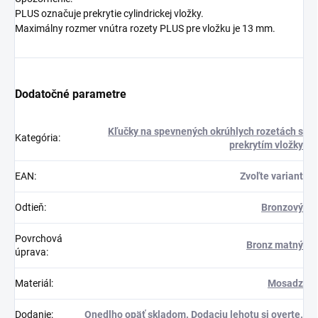
PLUS označuje prekrytie cylindrickej vložky.
Maximálny rozmer vnútra rozety PLUS pre vložku je 13 mm.
Dodatočné parametre
Kľučky na spevnených okrúhlych rozetách s
Kategória
:
prekrytím vložky
EAN
:
Zvoľte variant
Odtieň
:
Bronzový
Povrchová
Bronz matný
úprava
:
Materiál
:
Mosadz
Dodanie
:
Onedlho opäť skladom. Dodaciu lehotu si overte.