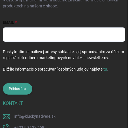
Vložte svoj e-mail a my Vám budeme zasielať informácie o nových
produktoch na našom e-shope.
EMAIL
Poskytnutím e-mailovej adresy súhlasíte s jej spracúvaním za účelom
registrácie k odberu marketingových noviniek - newsletterov.
Bližšie informácie o spracúvaní osobných údajov nájdete
tu
.
Prihlásiť sa
KONTAKT
info
@
kluckynadvere.sk
+421 907 222 585