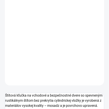
cena:
PREVEDENIE
TYP OTVORU
ROZTEČ
−
+
Pridať do košíka
DETAILNÉ INFORMÁCIE
OPÝTAŤ SA
STRÁŽIŤ
Štítová kľučka na vchodové a bezpečnostné dvere so spevneným
rustikálnym štítom bez prekrytia cylindrickej vložky je vyrobená z
materiálov vysokej kvality – mosadz a je povrchovo upravená.