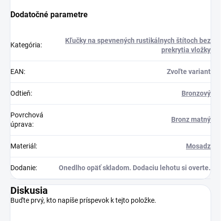
Dodatočné parametre
Kľučky na spevnených rustikálnych štítoch bez
Kategória
:
prekrytia vložky
EAN
:
Zvoľte variant
Odtieň
:
Bronzový
Povrchová
Bronz matný
úprava
:
Materiál
:
Mosadz
Dodanie
:
Onedlho opäť skladom. Dodaciu lehotu si overte.
Diskusia
Buďte prvý, kto napíše príspevok k tejto položke.