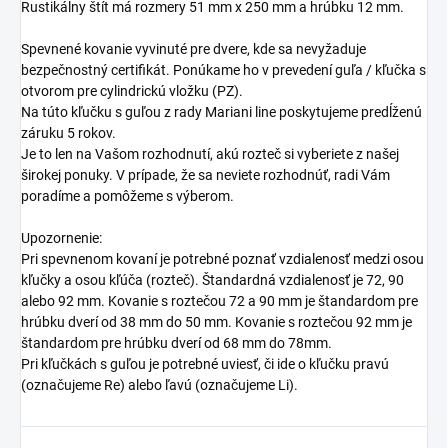
Rustikálny štít má rozmery 51 mm x 250 mm a hrúbku 12 mm.
Spevnené kovanie vyvinuté pre dvere, kde sa nevyžaduje
bezpečnostný certifikát. Ponúkame ho v prevedení guľa / kľučka s
otvorom pre cylindrickú vložku (PZ).
Na túto kľučku s guľou z rady Mariani line poskytujeme predĺženú
záruku 5 rokov.
Je to len na Vašom rozhodnutí, akú rozteč si vyberiete z našej
širokej ponuky. V prípade, že sa neviete rozhodnúť, radi Vám
poradíme a pomôžeme s výberom.
Upozornenie:
Pri spevnenom kovaní je potrebné poznať vzdialenosť medzi osou
kľučky a osou kľúča (rozteč). Štandardná vzdialenosť je 72, 90
alebo 92 mm. Kovanie s roztečou 72 a 90 mm je štandardom pre
hrúbku dverí od 38 mm do 50 mm. Kovanie s roztečou 92 mm je
štandardom pre hrúbku dverí od 68 mm do 78mm.
Pri kľučkách s guľou je potrebné uviesť, či ide o kľučku pravú
(označujeme Re) alebo ľavú (označujeme Li).