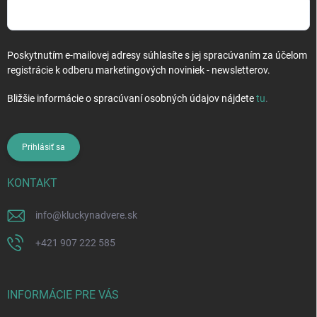
Poskytnutím e-mailovej adresy súhlasíte s jej spracúvaním za účelom
registrácie k odberu marketingových noviniek - newsletterov.
Bližšie informácie o spracúvaní osobných údajov nájdete
tu
.
Prihlásiť sa
KONTAKT
info
@
kluckynadvere.sk
+421 907 222 585
INFORMÁCIE PRE VÁS