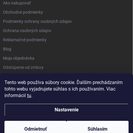
Ako nakupovať
Obchodné podmienky
Podmienky ochrany osobných údajov
Ochrana osobných údajov
Reklamačné podmienky
Blog
Moja objednávka
Odstúpenie od zmluvy
Tento web používa súbory cookie. Ďalším prechádzaním
tohto webu vyjadrujete súhlas s ich používaním. Viac
informácií
tu
.
Nastavenie
Copyright 2026
Kluckynadvere.sk
. Všetky práva vyhradené.
Upraviť
nastavenie cookies
Odmietnuť
Súhlasím