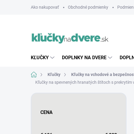
Prejsť
Ako nakupovať
Obchodné podmienky
Podmien
na
obsah
KĽUČKY
DOPLNKY NA DVERE
DOPLN
Domov
Kľučky
Kľučky na vchodové a bezpečnos
Kľučky na spevnených hranatých štítoch s prekrytím 
B
o
č
CENA
n
ý
p