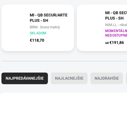
MI - QB SE
MI - QB SECUR/ARTE
PLUS - SH
PLUS - SH
NIM.LL - nike
BRM - bronz matný
(NS)
MOMENTÁLN
(YEB)
SKLADOM
NEDOSTUPN
€118,70
€191,86
od
R
a
NAJPREDÁVANEJŠIE
NAJLACNEJŠIE
NAJDRAHŠIE
d
e
n
V
i
ý
VÝPREDAJ
e
p
p
i
r
s
o
p