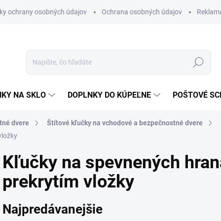
ky ochrany osobných údajov
Ochrana osobných údajov
Reklam
Hľadať
KY NA SKLO
DOPLNKY DO KÚPEĽNE
POŠTOVÉ S
tné dvere
Štítové kľučky na vchodové a bezpečnostné dvere
vložky
Kľučky na spevnených hrana
prekrytím vložky
Najpredávanejšie