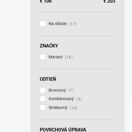
a
€
106
€
203
n
e
l
Na sklade
17
ZNAČKY
Mariani
18
ODTIEŇ
Bronzový
1
Kombinovaný
3
Strieborný
14
POVRCHOVÁ ÚPRAVA