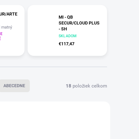
CUR/ARTE
MI - QB
SECUR/CLOUD PLUS
l matný
- SH
E
NIM.LL - nikel matný
SKLADOM
É
(NS)
€117,47
18
položiek celkom
ABECEDNE
VÝPREDAJ