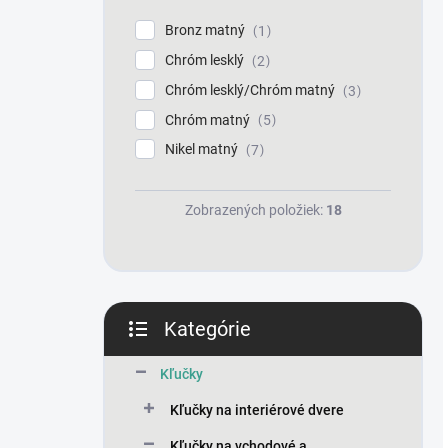
Bronz matný
1
Chróm lesklý
2
Chróm lesklý/Chróm matný
3
Chróm matný
5
Nikel matný
7
Zobrazených položiek:
18
Kategórie
Preskočiť
kategórie
Kľučky
Kľučky na interiérové dvere
Kľučky na vchodové a