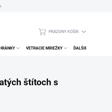
ačné podmienky
Blog
Moja objednávka
Odstúpenie od zmlu
PRÁZDNY KOŠÍK
NÁKUPNÝ
KOŠÍK
CHRÁNKY
VETRACIE MRIEŽKY
ĎALŠIE DOPLNKY
tých štítoch s