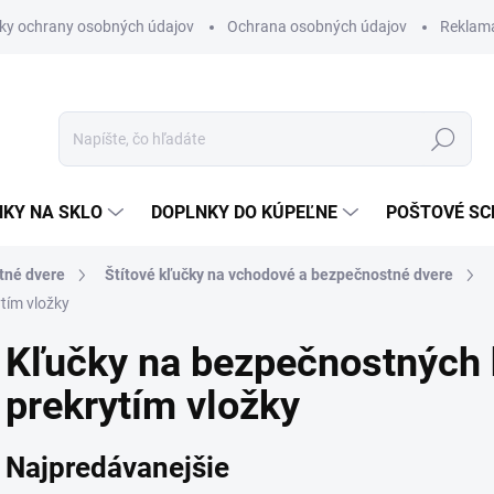
ky ochrany osobných údajov
Ochrana osobných údajov
Reklam
Hľadať
KY NA SKLO
DOPLNKY DO KÚPEĽNE
POŠTOVÉ S
tné dvere
Štítové kľučky na vchodové a bezpečnostné dvere
tím vložky
Kľučky na bezpečnostných h
prekrytím vložky
Najpredávanejšie