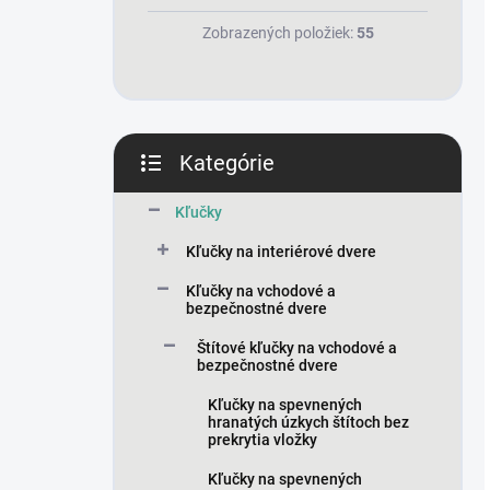
Zobrazených položiek:
55
Kategórie
Preskočiť
kategórie
Kľučky
Kľučky na interiérové dvere
Kľučky na vchodové a
bezpečnostné dvere
Štítové kľučky na vchodové a
bezpečnostné dvere
Kľučky na spevnených
hranatých úzkych štítoch bez
prekrytia vložky
Kľučky na spevnených