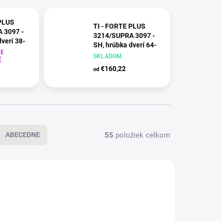
 PLUS
TI - FORTE PLUS
 3097 -
3214/SUPRA 3097 -
verí 38-
SH, hrúbka dverí 64-
E
70 mm
SKLADOM
É
atný (142)
CIM - čierna matná
€160,22
od
(153)
55
položiek celkom
ABECEDNE