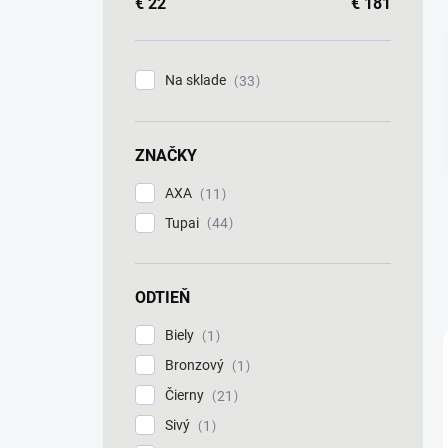
a
€
22
€
181
n
e
l
Na sklade
33
ZNAČKY
AXA
11
Tupai
44
ODTIEŇ
Biely
1
Bronzový
1
Čierny
21
Sivý
1