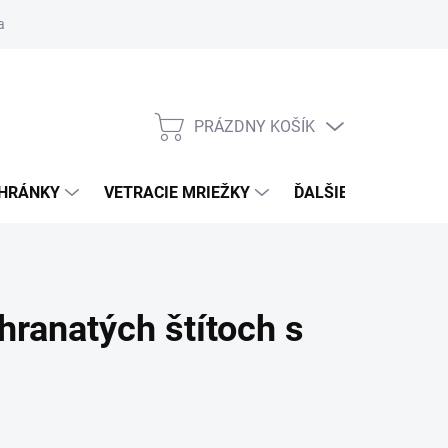
ačné podmienky
Blog
Moja objednávka
Odstúpenie od zmlu
PRÁZDNY KOŠÍK
NÁKUPNÝ
KOŠÍK
CHRÁNKY
VETRACIE MRIEŽKY
ĎALŠIE DOPLNKY
ranatých štítoch s