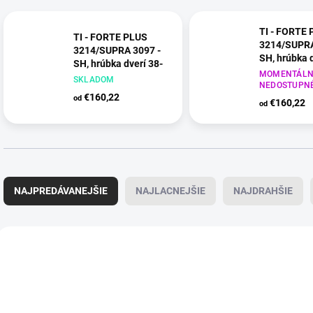
TI - FORTE
TI - FORTE PLUS
3214/SUPRA
3214/SUPRA 3097 -
SH, hrúbka d
SH, hrúbka dverí 38-
45 mm
MOMENTÁLN
45 mm
SKLADOM
NEDOSTUPN
NIM - nikel m
CIM - čierna matná
€160,22
od
€160,22
od
(153)
R
a
NAJPREDÁVANEJŠIE
NAJLACNEJŠIE
NAJDRAHŠIE
d
e
n
V
i
ý
e
p
p
i
r
s
o
p