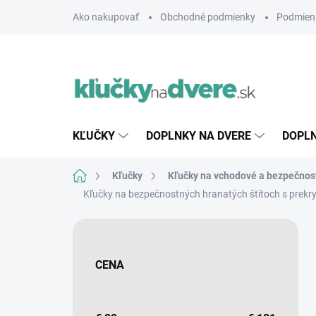
Prejsť
Ako nakupovať
Obchodné podmienky
Podmien
na
obsah
KĽUČKY
DOPLNKY NA DVERE
DOPLN
Domov
Kľučky
Kľučky na vchodové a bezpečnos
Kľučky na bezpečnostných hranatých štítoch s prekry
B
o
č
CENA
n
ý
p