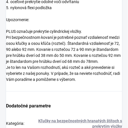
4. oceľové prekrytie odolné voči odvŕtaniu
5. nylonová flexi podložka
Upozornenie:
PLUS označuje prekrytie cylindrickej vložky.
Pri bezpečnostnom kovaní je potrebné poznať vzdialenosť medzi
osou kľučky a osou kľúča (rozteč). Štandardná vzdialenosť je 72,
90 alebo 92 mm. Kovanie s roztečou 72 a 90 mm je štandardom
pre hrúbku dverí od 38 mm do 50 mm. Kovanie s roztečou 92 mm
je štandardom pre hrúbku dverí od 68 mm do 78mm.
Je to len na Vašom rozhodnutí, akú rozteč a aké prevedenie si
vyberiete z našej ponuky. V prípade, že sa neviete rozhodnúť, radi
Vám poradíme a pomôžeme s výberom.
Dodatočné parametre
Kľučky na bezpečnostných hranatých štítoch s
Kategória
:
prekrytím vložky