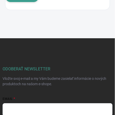
Z
á
p
ä
t
i
ODOBERAŤ NEWSLETTER
e
Vložte svoj e-mail a my Vám budeme zasielať informácie o nových
produktoch na našom e-shope.
EMAIL