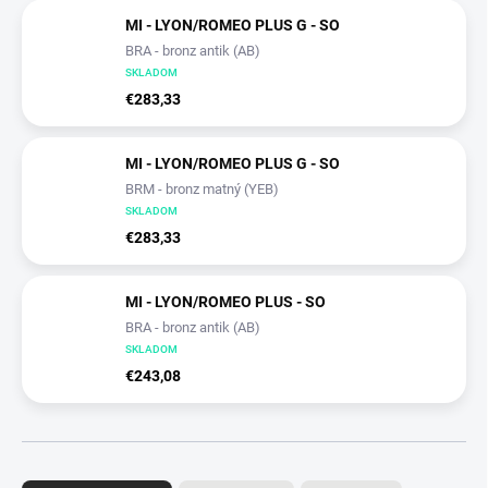
MI - LYON/ROMEO PLUS G - SO
BRA - bronz antik (AB)
SKLADOM
€283,33
MI - LYON/ROMEO PLUS G - SO
BRM - bronz matný (YEB)
SKLADOM
€283,33
MI - LYON/ROMEO PLUS - SO
BRA - bronz antik (AB)
SKLADOM
€243,08
R