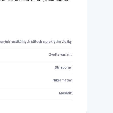
ených rustikálnych štítoch s prekrytím vložky
Zvoľte variant
Strieborný
Nikel matný
Mosadz