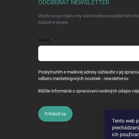
ä
ODOBERAŤ NEWSLETTER
t
i
Vložte svoj e-mail a my Vám budeme zasielať inform
e
našom e-shope.
EMAIL
Poskytnutím e-mailovej adresy súhlasíte s jej spracú
odberu marketingových noviniek - newsletterov.
Bližšie informácie o spracúvaní osobných údajov náj
Prihlásiť sa
Tento web p
prechádzaní
ich používa