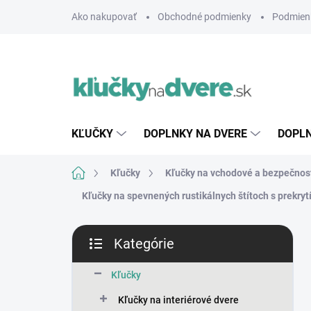
Prejsť
Ako nakupovať
Obchodné podmienky
Podmien
na
obsah
KĽUČKY
DOPLNKY NA DVERE
DOPLN
Domov
Kľučky
Kľučky na vchodové a bezpečnos
Kľučky na spevnených rustikálnych štítoch s prekryt
B
Kategórie
o
Preskočiť
č
kategórie
n
Kľučky
ý
Kľučky na interiérové dvere
p