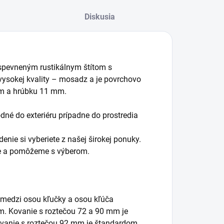
Diskusia
spevneným rustikálnym štítom s
 vysokej kvality – mosadz a je povrchovo
mm a hrúbku 11 mm.
né do exteriéru prípadne do prostredia
enie si vyberiete z našej širokej ponuky.
me a pomôžeme s výberom.
 medzi osou kľučky a osou kľúča
mm. Kovanie s roztečou 72 a 90 mm je
vanie s roztečou 92 mm je štandardom