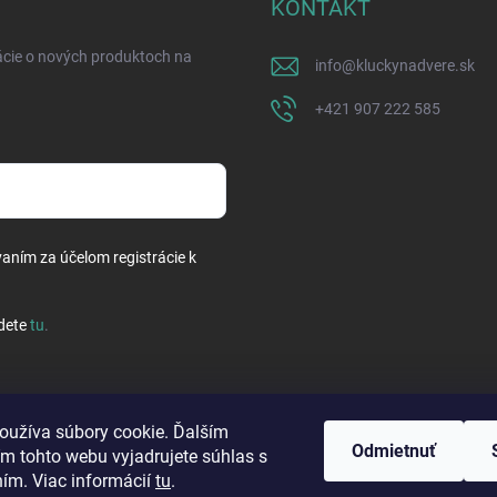
KONTAKT
ácie o nových produktoch na
info
@
kluckynadvere.sk
+421 907 222 585
vaním za účelom registrácie k
dete
tu
.
oužíva súbory cookie. Ďalším
Odmietnuť
m tohto webu vyjadrujete súhlas s
ním. Viac informácií
tu
.