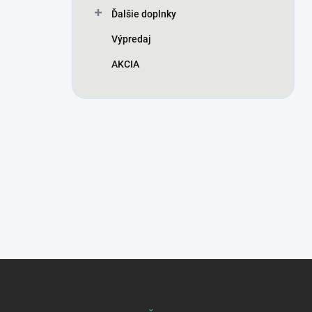
Ďalšie doplnky
Výpredaj
AKCIA
Z
á
p