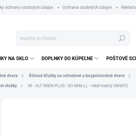
ky ochrany osobných údajov
Ochrana osobných údajov
Reklam
Hľadať
KY NA SKLO
DOPLNKY DO KÚPEĽNE
POŠTOVÉ S
tné dvere
Štítové kľučky na vchodové a bezpečnostné dvere
ím vložky
NI - ALT WIEN PLUS - SO
NIM.LL - nikel matný (NISAT)
Neohodnotené
Podrobnosti hodnotenia
ZNAČKA
€
€12