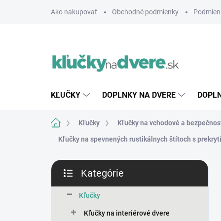
Prejsť
Ako nakupovať
Obchodné podmienky
Podmien
na
obsah
KĽUČKY
DOPLNKY NA DVERE
DOPLN
Domov
Kľučky
Kľučky na vchodové a bezpečnos
Kľučky na spevnených rustikálnych štítoch s prekryt
B
Kategórie
o
Preskočiť
č
kategórie
n
Kľučky
ý
Kľučky na interiérové dvere
p