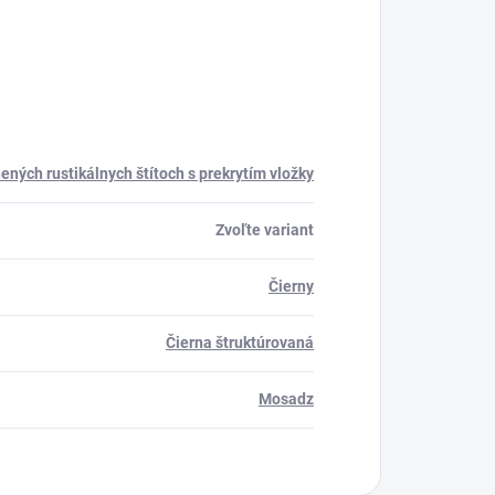
ených rustikálnych štítoch s prekrytím vložky
Zvoľte variant
Čierny
Čierna štruktúrovaná
Mosadz