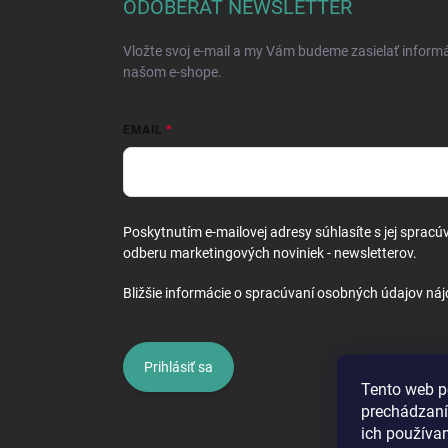
ä
ODOBERAŤ NEWSLETTER
t
i
Vložte svoj e-mail a my Vám budeme zasielať inform
e
našom e-shope.
EMAIL
Poskytnutím e-mailovej adresy súhlasíte s jej spracú
odberu marketingových noviniek - newsletterov.
Bližšie informácie o spracúvaní osobných údajov náj
Prihlásiť sa
Tento web p
prechádzaní
ich používa