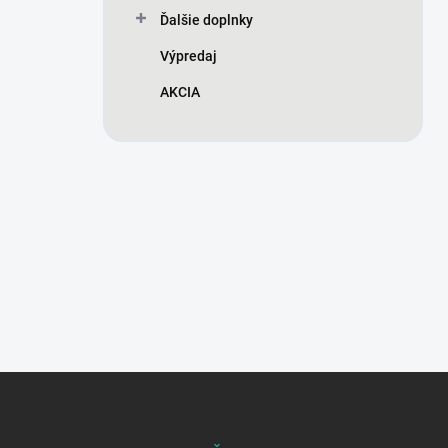
Ďalšie doplnky
Výpredaj
AKCIA
Z
á
p