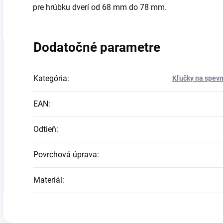
pre hrúbku dverí od 68 mm do 78 mm.
Dodatočné parametre
Kategória
:
Kľučky na spevn
EAN
:
Odtieň
:
Povrchová úprava
:
Materiál
: