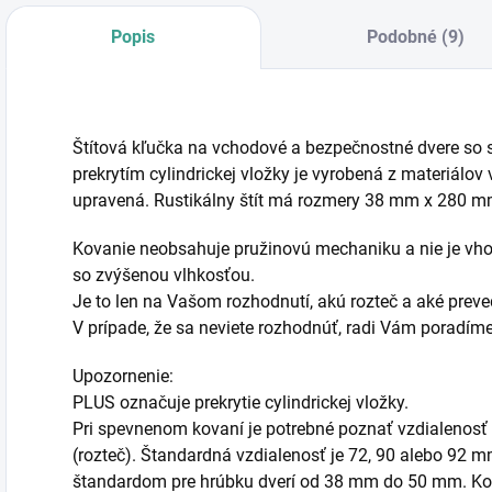
Popis
Podobné (9)
Štítová kľučka na vchodové a bezpečnostné dvere so 
prekrytím cylindrickej vložky je vyrobená z materiálov
upravená. Rustikálny štít má rozmery 38 mm x 280 
Kovanie neobsahuje pružinovú mechaniku a nie je vhod
so zvýšenou vlhkosťou.
Je to len na Vašom rozhodnutí, akú rozteč a aké preved
V prípade, že sa neviete rozhodnúť, radi Vám poradí
Upozornenie:
PLUS označuje prekrytie cylindrickej vložky.
Pri spevnenom kovaní je potrebné poznať vzdialenosť
(rozteč). Štandardná vzdialenosť je 72, 90 alebo 92 
štandardom pre hrúbku dverí od 38 mm do 50 mm. Ko