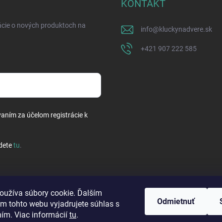
KONTAKT
ácie o nových produktoch na
info
@
kluckynadvere.sk
+421 907 222 585
vaním za účelom registrácie k
dete
tu
.
oužíva súbory cookie. Ďalším
Odmietnuť
m tohto webu vyjadrujete súhlas s
ním. Viac informácií
tu
.