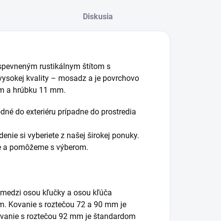
Diskusia
spevneným rustikálnym štítom s
 vysokej kvality – mosadz a je povrchovo
mm a hrúbku 11 mm.
né do exteriéru prípadne do prostredia
enie si vyberiete z našej širokej ponuky.
me a pomôžeme s výberom.
 medzi osou kľučky a osou kľúča
mm. Kovanie s roztečou 72 a 90 mm je
vanie s roztečou 92 mm je štandardom