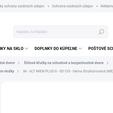
ky ochrany osobných údajov
Ochrana osobných údajov
Reklam
Hľadať
KY NA SKLO
DOPLNKY DO KÚPEĽNE
POŠTOVÉ S
tné dvere
Štítové kľučky na vchodové a bezpečnostné dvere
ím vložky
NI - ALT WIEN PLUS G - SO
CIS - čierna štruktúrovaná (NB
Neohodnotené
Podrobnosti hodnotenia
ZNAČKA
€
€12