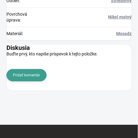
Odtieň
:
Strieborný
Povrchová
Nikel matný
úprava
:
Materiál
:
Mosadz
Diskusia
Buďte prvý, kto napíše príspevok k tejto položke.
Pridať komentár
Z
á