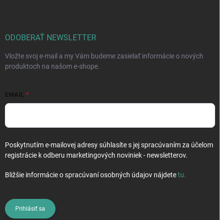
p
ä
t
i
ODOBERAŤ NEWSLETTER
e
Vložte svoj e-mail a my Vám budeme zasielať informácie o nových
produktoch na našom e-shope.
EMAIL
Poskytnutím e-mailovej adresy súhlasíte s jej spracúvaním za účelom
registrácie k odberu marketingových noviniek - newsletterov.
Bližšie informácie o spracúvaní osobných údajov nájdete
tu
.
Prihlásiť sa