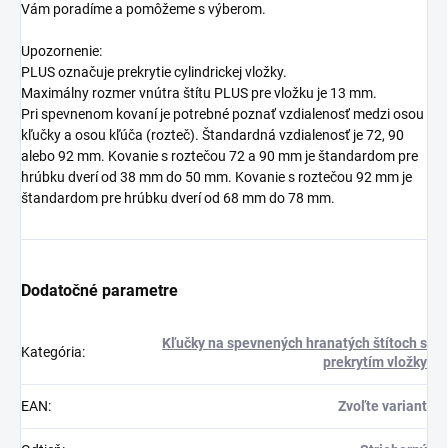
Vám poradíme a pomôžeme s výberom.
Upozornenie:
PLUS označuje prekrytie cylindrickej vložky.
Maximálny rozmer vnútra štítu PLUS pre vložku je 13 mm.
Pri spevnenom kovaní je potrebné poznať vzdialenosť medzi osou
kľučky a osou kľúča (rozteč). Štandardná vzdialenosť je 72, 90
alebo 92 mm. Kovanie s roztečou 72 a 90 mm je štandardom pre
hrúbku dverí od 38 mm do 50 mm. Kovanie s roztečou 92 mm je
štandardom pre hrúbku dverí od 68 mm do 78 mm.
Dodatočné parametre
Kľučky na spevnených hranatých štítoch s
Kategória
:
prekrytím vložky
EAN
:
Zvoľte variant