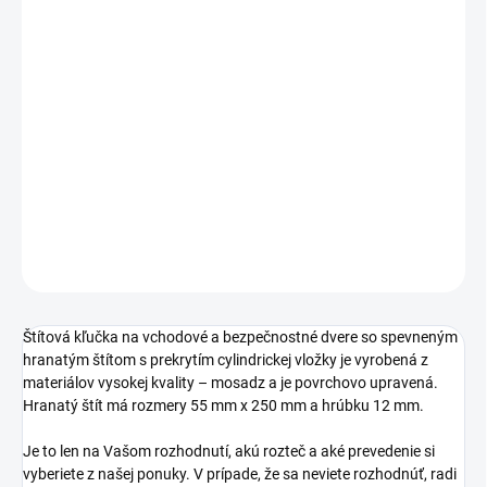
TYP OTVORU
ROZTEČ
−
+
Pridať do košíka
DETAILNÉ INFORMÁCIE
OPÝTAŤ SA
STRÁŽIŤ
Štítová kľučka na vchodové a bezpečnostné dvere so spevneným
hranatým štítom s prekrytím cylindrickej vložky je vyrobená z
materiálov vysokej kvality – mosadz a je povrchovo upravená.
Hranatý štít má rozmery 55 mm x 250 mm a hrúbku 12 mm.
Je to len na Vašom rozhodnutí, akú rozteč a aké prevedenie si
vyberiete z našej ponuky. V prípade, že sa neviete rozhodnúť, radi