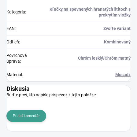
Kľučky na spevnených hranatých štítoch s
Kategória
:
prekrytím vložky
EAN
:
Zvoľte variant
Odtieň
:
Kombinovaný
Povrchová
Chróm lesklý/Chróm matný
úprava
:
Materiál
:
Mosadz
Diskusia
Buďte prvý, kto napíše príspevok k tejto položke.
Pridať komentár