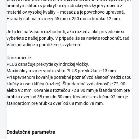
hranatým štítom s prekrytím cylindrickej vložky je vyrobená z
materiálov vysokej kvality – mosadz a je povrchovo upravená.
Hranatý štít má rozmery 55 mm x 250 mm a hrúbku 12 mm.
Je to len na Vašom rozhodnutí, akú rozteč a aké prevedenie si
vyberiete z našej ponuky. V prípade, že sa neviete rozhodnúť, radi
Vám poradíme a pomôžeme s výberom.
Upozornenie:
PLUS označuje prekrytie cylindrickej vložky.
Maximálny rozmer vnútra štítu PLUS pre vložku je 13 mm.
Pri spevnenom kovaní je potrebné poznať vzdialenosť medzi osou
kľučky a osou kľúča (rozteč). Štandardná vzdialenosť je 72, 90
alebo 92 mm. Kovanie s roztečou 72 a 90 mm je štandardom pre
hrúbku dverí od 38 mm do 50 mm. Kovanie s roztečou 92 mm je
štandardom pre hrúbku dverí od 68 mm do 78 mm.
Dodatočné parametre