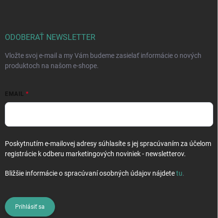
p
ä
t
i
ODOBERAŤ NEWSLETTER
e
Vložte svoj e-mail a my Vám budeme zasielať informácie o nových
produktoch na našom e-shope.
EMAIL
Poskytnutím e-mailovej adresy súhlasíte s jej spracúvaním za účelom
registrácie k odberu marketingových noviniek - newsletterov.
Bližšie informácie o spracúvaní osobných údajov nájdete
tu
.
Prihlásiť sa