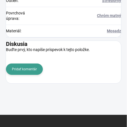
Odtieň
:
Strieborný
Povrchová
Chróm matný
úprava
:
Materiál
:
Mosadz
Diskusia
Buďte prvý, kto napíše príspevok k tejto položke.
Pridať komentár
Z
á