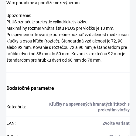
Vám poradíme a pomôžeme s výberom.
Upozornenie:
PLUS označuje prekrytie cylindrickej vložky.
Maximálny rozmer vnútra štítu PLUS pre vložku je 13 mm.
Pri spevnenom kovaní je potrebné poznať vzdialenosť medzi osou
kľučky a osou kľúča (rozteč). Štandardná vzdialenosť je 72, 90
alebo 92 mm. Kovanie s roztečou 72 a 90 mm je štandardom pre
hrúbku dverí od 38 mm do 50 mm. Kovanie s roztečou 92 mm je
štandardom pre hrúbku dverí od 68 mm do 78 mm.
Dodatočné parametre
Kľučky na spevnených hranatých štítoch s
Kategória
:
prekrytím vložky
EAN
:
Zvoľte variant