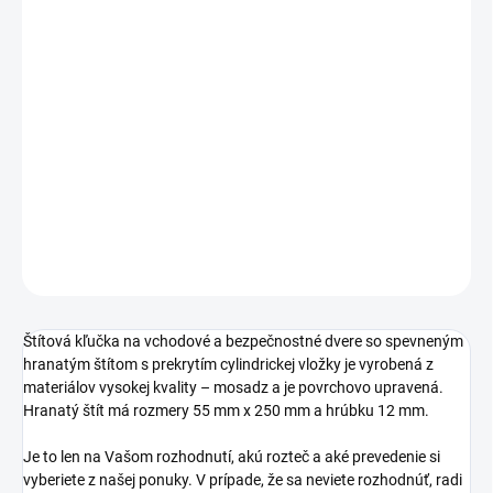
TYP OTVORU
ROZTEČ
−
+
Pridať do košíka
DETAILNÉ INFORMÁCIE
OPÝTAŤ SA
STRÁŽIŤ
Štítová kľučka na vchodové a bezpečnostné dvere so spevneným
hranatým štítom s prekrytím cylindrickej vložky je vyrobená z
materiálov vysokej kvality – mosadz a je povrchovo upravená.
Hranatý štít má rozmery 55 mm x 250 mm a hrúbku 12 mm.
Je to len na Vašom rozhodnutí, akú rozteč a aké prevedenie si
vyberiete z našej ponuky. V prípade, že sa neviete rozhodnúť, radi