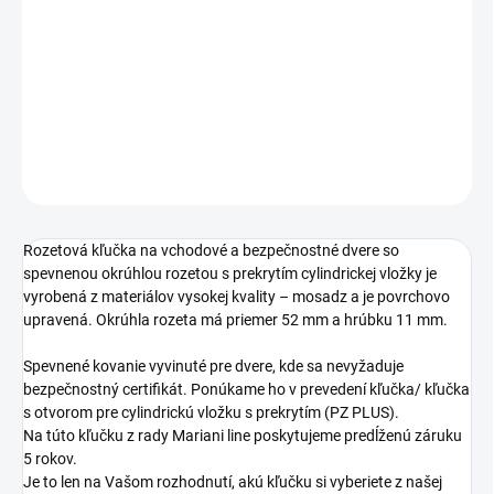
−
+
Pridať do košíka
DETAILNÉ INFORMÁCIE
OPÝTAŤ SA
STRÁŽIŤ
Rozetová kľučka na vchodové a bezpečnostné dvere so
spevnenou okrúhlou rozetou s prekrytím cylindrickej vložky je
vyrobená z materiálov vysokej kvality – mosadz a je povrchovo
upravená. Okrúhla rozeta má priemer 52 mm a hrúbku 11 mm.
Spevnené kovanie vyvinuté pre dvere, kde sa nevyžaduje
bezpečnostný certifikát. Ponúkame ho v prevedení kľučka/ kľučka
s otvorom pre cylindrickú vložku s prekrytím (PZ PLUS).
Na túto kľučku z rady Mariani line poskytujeme predĺženú záruku
5 rokov.
Je to len na Vašom rozhodnutí, akú kľučku si vyberiete z našej