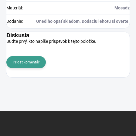
Materiál
:
Mosadz
Dodanie
:
Onedlho opäť skladom. Dodaciu lehotu si overte.
Diskusia
Buďte prvý, kto napíše príspevok k tejto položke.
Pridať komentár
Z
á
p
ä