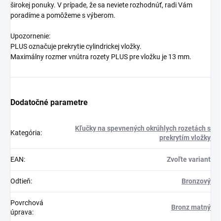
širokej ponuky. V prípade, že sa neviete rozhodnúť, radi Vám
poradíme a pomôžeme s výberom.
Upozornenie:
PLUS označuje prekrytie cylindrickej vložky.
Maximálny rozmer vnútra rozety PLUS pre vložku je 13 mm.
Dodatočné parametre
Kľučky na spevnených okrúhlych rozetách s
Kategória
:
prekrytím vložky
EAN
:
Zvoľte variant
Odtieň
:
Bronzový
Povrchová
Bronz matný
úprava
: