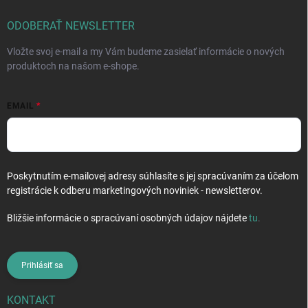
t
i
ODOBERAŤ NEWSLETTER
e
Vložte svoj e-mail a my Vám budeme zasielať informácie o nových
produktoch na našom e-shope.
EMAIL
Poskytnutím e-mailovej adresy súhlasíte s jej spracúvaním za účelom
registrácie k odberu marketingových noviniek - newsletterov.
Bližšie informácie o spracúvaní osobných údajov nájdete
tu
.
Prihlásiť sa
KONTAKT