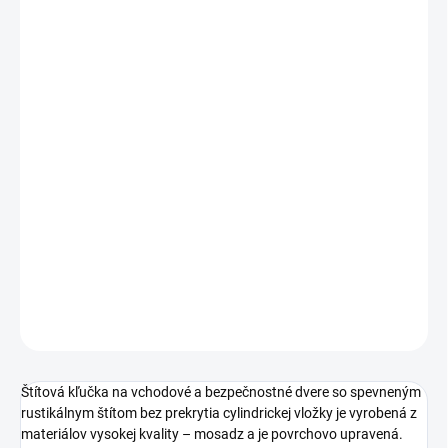
cena:
PREVEDENIE
TYP OTVORU
ROZTEČ
−
+
Pridať do košíka
DETAILNÉ INFORMÁCIE
OPÝTAŤ SA
STRÁŽIŤ
Štítová kľučka na vchodové a bezpečnostné dvere so spevneným
rustikálnym štítom bez prekrytia cylindrickej vložky je vyrobená z
materiálov vysokej kvality – mosadz a je povrchovo upravená.