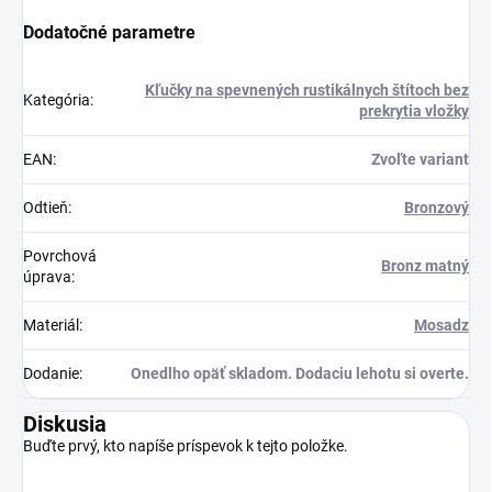
Dodatočné parametre
Kľučky na spevnených rustikálnych štítoch bez
Kategória
:
prekrytia vložky
EAN
:
Zvoľte variant
Odtieň
:
Bronzový
Povrchová
Bronz matný
úprava
:
Materiál
:
Mosadz
Dodanie
:
Onedlho opäť skladom. Dodaciu lehotu si overte.
Diskusia
Buďte prvý, kto napíše príspevok k tejto položke.