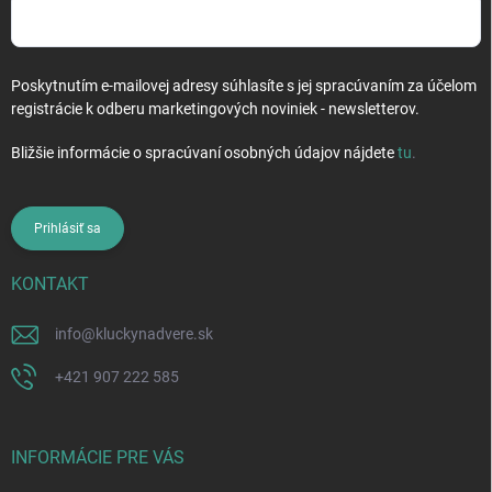
Poskytnutím e-mailovej adresy súhlasíte s jej spracúvaním za účelom
registrácie k odberu marketingových noviniek - newsletterov.
Bližšie informácie o spracúvaní osobných údajov nájdete
tu
.
Prihlásiť sa
KONTAKT
info
@
kluckynadvere.sk
+421 907 222 585
INFORMÁCIE PRE VÁS