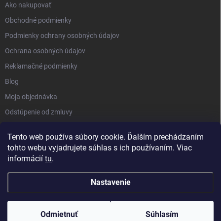
Ako nakupovať
Obchodné podmienky
Podmienky ochrany osobných údajov
Ochrana osobných údajov
Reklamačné podmienky
Blog
Moja objednávka
Odstúpenie od zmluvy
Tento web používa súbory cookie. Ďalším prechádzaním
tohto webu vyjadrujete súhlas s ich používaním. Viac
informácií
tu
.
Nastavenie
Copyright 2026
Kluckynadvere.sk
. Všetky práva vyhradené.
Upraviť
nastavenie cookies
Odmietnuť
Súhlasím