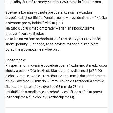
Rustikálny štít má rozmery 51 mm x 250 mm a hrúbku 12 mm.
Spevnené kovanie vyvinuté pre dvere, kde sa nevyžaduje
bezpečnostný certifikát. Ponúkame ho v prevedení madlo/ kľučka
s otvorom pre cylindrickú vložku (PZ).
Na túto kľučku s madlom z rady Mariani line poskytujeme
predĺženú záruku 5 rokov.
Je to len na Vašom rozhodnutí, akú rozteč si vyberiete z našej
širokej ponuky. V prípade, že sa neviete rozhodnúť, radi Vám
poradíme a pomôžeme s výberom.
Upozornenie:
Pri spevnenom kovaní je potrebné poznať vzdialenosť medzi osou
kľučky a osou kľúča (rozteč). Štandardná vzdialenosť je 72, 90
alebo 92 mm. Kovanie s roztečou 72 a 90 mm je štandardom pre
hrúbku dverí od 38 mm do 50 mm. Kovanie s roztečou 92 mm je
štandardom pre hrúbku dverí od 68 mm do 78mm.
Pri kľučkách s madlom je potrebné uviesť, či ide o kľučku pravú
(označujeme Re) alebo ľavú (označujeme Li).