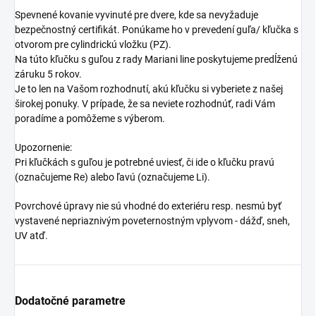
Spevnené kovanie vyvinuté pre dvere, kde sa nevyžaduje
bezpečnostný certifikát. Ponúkame ho v prevedení guľa/ kľučka s
otvorom pre cylindrickú vložku (PZ).
Na túto kľučku s guľou z rady Mariani line poskytujeme predĺženú
záruku 5 rokov.
Je to len na Vašom rozhodnutí, akú kľučku si vyberiete z našej
širokej ponuky. V prípade, že sa neviete rozhodnúť, radi Vám
poradíme a pomôžeme s výberom.
Upozornenie:
Pri kľučkách s guľou je potrebné uviesť, či ide o kľučku pravú
(označujeme Re) alebo ľavú (označujeme Li).
Povrchové úpravy nie sú vhodné do exteriéru resp. nesmú byť
vystavené nepriaznivým poveternostným vplyvom - dážď, sneh,
UV atď.
Dodatočné parametre