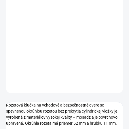
Jednotková
ZVOĽTE VARIANT
cena:
PREVEDENIE
TYP OTVORU
−
+
Pridať do košíka
DETAILNÉ INFORMÁCIE
OPÝTAŤ SA
STRÁŽIŤ
Rozetová kľučka na vchodové a bezpečnostné dvere so
spevnenou okrúhlou rozetou bez prekrytia cylindrickej vložky je
vyrobená z materiálov vysokej kvality – mosadz a je povrchovo
upravená. Okrúhla rozeta má priemer 52 mm a hrúbku 11 mm.