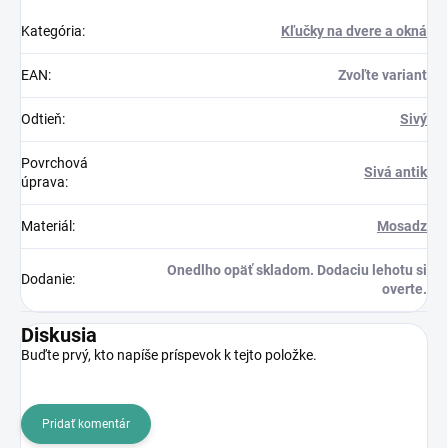
Kategória
:
Kľučky na dvere a okná
EAN
:
Zvoľte variant
Odtieň
:
Sivý
Povrchová
Sivá antik
úprava
:
Materiál
:
Mosadz
Onedlho opäť skladom. Dodaciu lehotu si
Dodanie
:
overte.
Diskusia
Buďte prvý, kto napíše príspevok k tejto položke.
Pridať komentár