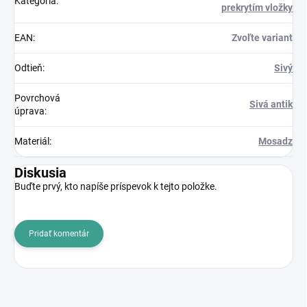
Kategória
:
prekrytím vložky
EAN
:
Zvoľte variant
Odtieň
:
Sivý
Povrchová
Sivá antik
úprava
:
Materiál
:
Mosadz
Diskusia
Buďte prvý, kto napíše príspevok k tejto položke.
Pridať komentár