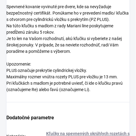
Spevnené kovanie vyvinuté pre dvere, kde sa nevyžaduje
bezpečnostný certifikát. Ponúkame ho v prevedení madlo/ kľučka
s otvorom pre cylindrickú vložku s prekrytím (PZ PLUS).
Na túto kľučku s madlom z rady Mariani line poskytujeme
predĺženú záruku 5 rokov.
Je to len na Vašom rozhodnutí, akú kľučku si vyberiete z našej
širokej ponuky. V prípade, že sa neviete rozhodnúť, radi Vám
poradíme a pomôžeme s výberom.
Upozornenie:
PLUS označuje prekrytie cylindrickej vložky.
Maximálny rozmer vnútra rozety PLUS pre vložku je 13 mm.
Pri kľučkách s madlom je potrebné uviesť, či ide o kľučku pravú
(označujeme Re) alebo ľavú (označujeme Li).
Dodatočné parametre
Kľučky na spevnených okrúhlych rozetách s