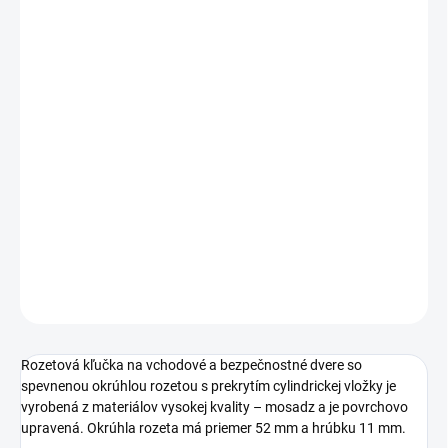
Jednotková
ZVOĽTE VARIANT
cena:
PREVEDENIE
TYP OTVORU
−
+
Pridať do košíka
DETAILNÉ INFORMÁCIE
OPÝTAŤ SA
STRÁŽIŤ
Rozetová kľučka na vchodové a bezpečnostné dvere so
spevnenou okrúhlou rozetou s prekrytím cylindrickej vložky je
vyrobená z materiálov vysokej kvality – mosadz a je povrchovo
upravená. Okrúhla rozeta má priemer 52 mm a hrúbku 11 mm.