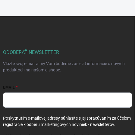
Z
á
p
ä
t
i
ODOBERAŤ NEWSLETTER
e
Vložte svoj e-mail a my Vám budeme zasielať informácie o nových
produktoch na našom e-shope.
EMAIL
Poskytnutím e-mailovej adresy súhlasíte s jej spracúvaním za účelom
registrácie k odberu marketingových noviniek - newsletterov.