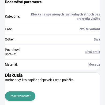
Dodatočné parametre
Kľučky na spevnených rustikálnych štítoch bez
Kategória
:
prekrytia vložky
EAN
:
Zvoľte variant
Odtieň
:
Sivý
Povrchová
Sivá antik
úprava
:
Materiál
:
Mosadz
Diskusia
Buďte prvý, kto napíše príspevok k tejto položke.
Pridať komentár