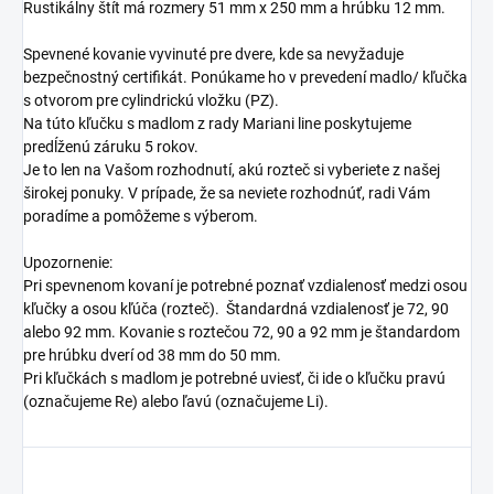
Rustikálny štít má rozmery 51 mm x 250 mm a hrúbku 12 mm.
Spevnené kovanie vyvinuté pre dvere, kde sa nevyžaduje
bezpečnostný certifikát. Ponúkame ho v prevedení madlo/ kľučka
s otvorom pre cylindrickú vložku (PZ).
Na túto kľučku s madlom z rady Mariani line poskytujeme
predĺženú záruku 5 rokov.
Je to len na Vašom rozhodnutí, akú rozteč si vyberiete z našej
širokej ponuky. V prípade, že sa neviete rozhodnúť, radi Vám
poradíme a pomôžeme s výberom.
Upozornenie:
Pri spevnenom kovaní je potrebné poznať vzdialenosť medzi osou
kľučky a osou kľúča (rozteč). Štandardná vzdialenosť je 72, 90
alebo 92 mm. Kovanie s roztečou 72, 90 a 92 mm je štandardom
pre hrúbku dverí od 38 mm do 50 mm.
Pri kľučkách s madlom je potrebné uviesť, či ide o kľučku pravú
(označujeme Re) alebo ľavú (označujeme Li).