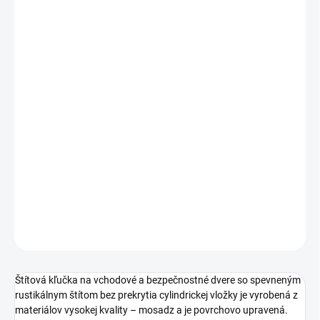
cena:
PREVEDENIE
TYP OTVORU
ROZTEČ
−
+
Pridať do košíka
DETAILNÉ INFORMÁCIE
OPÝTAŤ SA
STRÁŽIŤ
Štítová kľučka na vchodové a bezpečnostné dvere so spevneným
rustikálnym štítom bez prekrytia cylindrickej vložky je vyrobená z
materiálov vysokej kvality – mosadz a je povrchovo upravená.