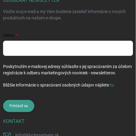
i
ODOBERAŤ NEWSLETTER
e
Vložte svoj e-mail a my Vám budeme zasielať informácie o nových
produktoch na našom e-shope.
EMAIL
Poskytnutím e-mailovej adresy súhlasíte s jej spracúvaním za účelom
registrácie k odberu marketingových noviniek - newsletterov.
Bližšie informácie o spracúvaní osobných údajov nájdete
tu
.
Prihlásiť sa
KONTAKT
info
@
kluckynadvere.sk