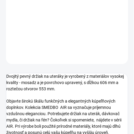
Jednotková
SKLADOM
cena:
−
+
Pridať do košíka
DETAILNÉ INFORMÁCIE
OPÝTAŤ SA
STRÁŽIŤ
Dvojitý pevný držiak na uteráky je vyrobený z materiálov vysokej
kvality - mosadz a je povrchovo upravený, s dĺžkou 606 mm a
roztečou otvorov 553 mm.
Objavte širokú škálu funkčných a elegantných kúpeľňových
doplnkov. Kolekcia SMEDBO AIR sa vyznačuje príjemnou
vzdušnou eleganciou. Potrebujete držiak na uterák, dávkovač
mydla, či držiak na fén? Čokoľvek si spomeniete, nájdete v sérii
AIR. Pri výrobe boli použité prírodné materiály, ktoré majú dlhú
životnosť a posunú celú vašu kúpeľňu na vyššiu úroveň.