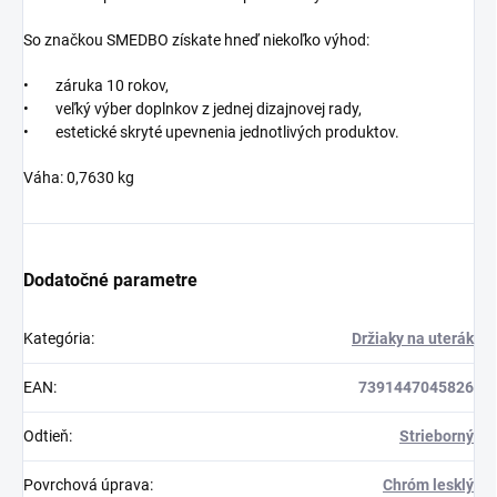
So značkou SMEDBO získate hneď niekoľko výhod:
• záruka 10 rokov,
• veľký výber doplnkov z jednej dizajnovej rady,
• estetické skryté upevnenia jednotlivých produktov.
Váha: 0,7630 kg
Dodatočné parametre
Kategória
:
Držiaky na uterák
EAN
:
7391447045826
Odtieň
:
Strieborný
Povrchová úprava
:
Chróm lesklý