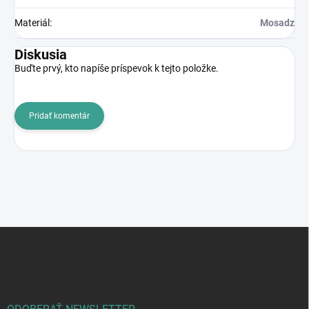
Materiál
:
Mosadz
Diskusia
Buďte prvý, kto napíše príspevok k tejto položke.
Pridať komentár
Z
á
p
ä
t