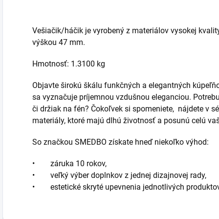
Vešiačik/háčik je vyrobený z materiálov vysokej kvali
výškou 47 mm.
Hmotnosť: 1.3100 kg
Objavte širokú škálu funkčných a elegantných kúpeľ
sa vyznačuje príjemnou vzdušnou eleganciou. Potrebuj
či držiak na fén? Čokoľvek si spomeniete, nájdete v sér
materiály, ktoré majú dlhú životnosť a posunú celú v
So značkou SMEDBO získate hneď niekoľko výhod:
• záruka 10 rokov,
• veľký výber doplnkov z jednej dizajnovej rady,
• estetické skryté upevnenia jednotlivých produktov