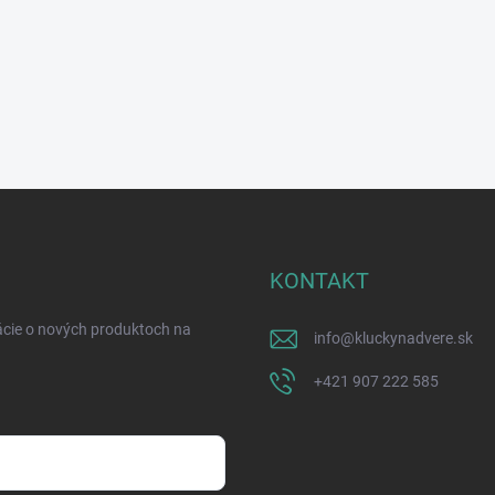
KONTAKT
ácie o nových produktoch na
info
@
kluckynadvere.sk
+421 907 222 585