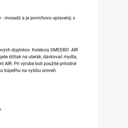
ty - mosadz a je povrchovo upravený, s
ňových doplnkov. Kolekcia SMEDBO AIR
ete držiak na uterák, dávkovač mydla,
ii AIR. Pri výrobe boli použité prírodné
ašu kúpeľňu na vyššiu úroveň.
.