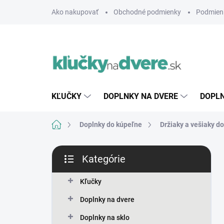
Prejsť
Ako nakupovať
Obchodné podmienky
Podmien
na
obsah
KĽUČKY
DOPLNKY NA DVERE
DOPLN
Domov
Doplnky do kúpeľne
Držiaky a vešiaky d
B
Kategórie
o
Preskočiť
č
kategórie
n
Kľučky
ý
Doplnky na dvere
p
a
Doplnky na sklo