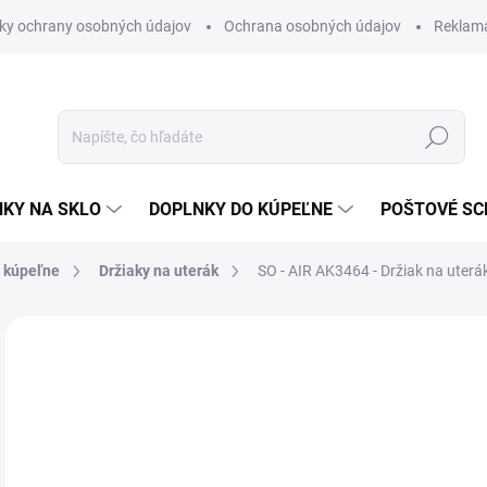
ky ochrany osobných údajov
Ochrana osobných údajov
Reklam
Hľadať
KY NA SKLO
DOPLNKY DO KÚPEĽNE
POŠTOVÉ S
o kúpeľne
Držiaky na uterák
SO - AIR AK3464 - Držiak na uterá
Neohodnotené
Podrobnosti hodnotenia
ZNAČKA
€
€87
Jedn
NA 