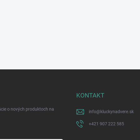
KONTAKT
ácie o nových produktoch na
info
@
kluckynadvere.sk
+421 907 222 585