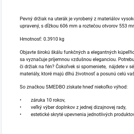
Pevný držiak na uterák je vyrobený z materiálov vysok
upravený, s dĺžkou 606 mm a roztečou otvorov 553 m
Hmotnosť: 0.3910 kg
Objavte širokú škálu funkčných a elegantných kúpeľ
sa vyznačuje príjemnou vzdušnou eleganciou. Potrebuj
či držiak na fén? Čokoľvek si spomeniete, nájdete v sér
materiály, ktoré majú dlhú životnosť a posunú celú v
So značkou SMEDBO získate hneď niekoľko výhod:
• záruka 10 rokov,
• veľký výber doplnkov z jednej dizajnovej rady,
• estetické skryté upevnenia jednotlivých produktov