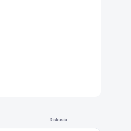
:
−
+
Pridať do košíka
ILNÉ INFORMÁCIE
OPÝTAŤ SA
STRÁŽIŤ
Diskusia