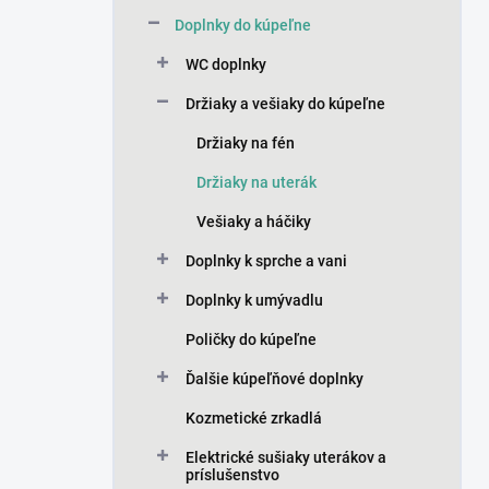
n
Doplnky do kúpeľne
e
l
WC doplnky
Držiaky a vešiaky do kúpeľne
Držiaky na fén
Držiaky na uterák
Vešiaky a háčiky
Doplnky k sprche a vani
Doplnky k umývadlu
Poličky do kúpeľne
Ďalšie kúpeľňové doplnky
Kozmetické zrkadlá
Elektrické sušiaky uterákov a
príslušenstvo