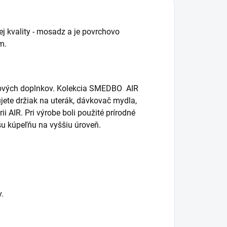
ej kvality - mosadz a je povrchovo
m.
ňových doplnkov. Kolekcia SMEDBO AIR
ete držiak na uterák, dávkovač mydla,
ii AIR. Pri výrobe boli použité prírodné
ašu kúpeľňu na vyššiu úroveň.
.