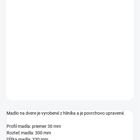
Jednotková
SKLADOM
cena:
ROZTEČ MADLA
ROZMER PROFILU
MADLA
−
+
Pridať do košíka
DETAILNÉ INFORMÁCIE
OPÝTAŤ SA
STRÁŽIŤ
Madlo na dvere je vyrobené z hliníka a je povrchovo upravené.
Profil madla: priemer 30 mm
Rozteč madla: 300 mm
Dĺžka madla: 330 mm