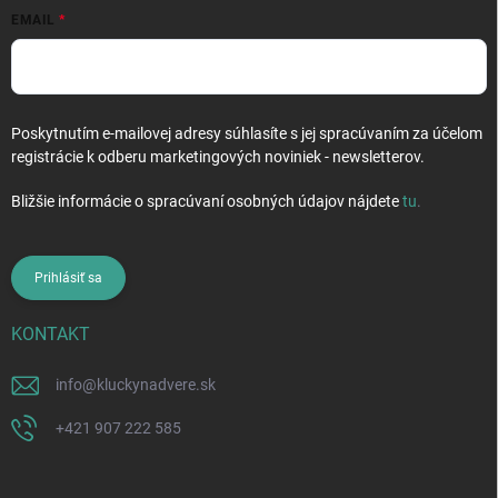
EMAIL
Poskytnutím e-mailovej adresy súhlasíte s jej spracúvaním za účelom
registrácie k odberu marketingových noviniek - newsletterov.
Bližšie informácie o spracúvaní osobných údajov nájdete
tu
.
Prihlásiť sa
KONTAKT
info
@
kluckynadvere.sk
+421 907 222 585