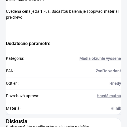
Uvedená cena je za 1 kus. Súčasťou balenia je spojovací materiál
pre drevo.
Dodatočné parametre
Kategória
:
Madlá okrúhle vyosené
EAN
:
Zvoľte variant
Odtieň
:
Hnedý
Povrchová úprava
:
Hnedá matná
Materiál
:
Hliník
Diskusia