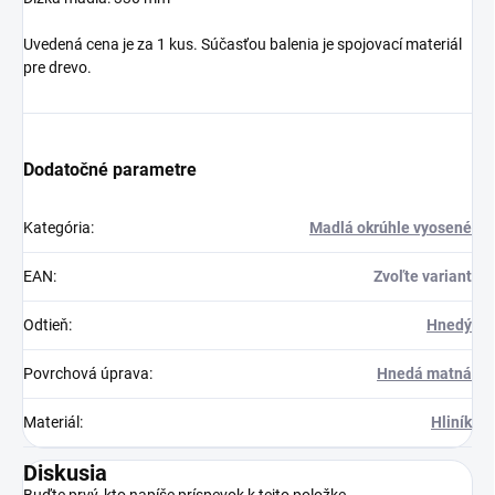
Uvedená cena je za 1 kus. Súčasťou balenia je spojovací materiál
pre drevo.
Dodatočné parametre
Kategória
:
Madlá okrúhle vyosené
EAN
:
Zvoľte variant
Odtieň
:
Hnedý
Povrchová úprava
:
Hnedá matná
Materiál
:
Hliník
Diskusia