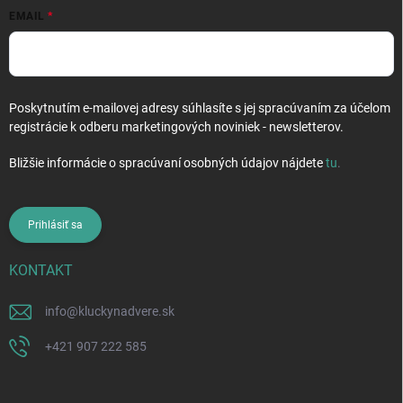
EMAIL
Poskytnutím e-mailovej adresy súhlasíte s jej spracúvaním za účelom
registrácie k odberu marketingových noviniek - newsletterov.
Bližšie informácie o spracúvaní osobných údajov nájdete
tu
.
Prihlásiť sa
KONTAKT
info
@
kluckynadvere.sk
+421 907 222 585