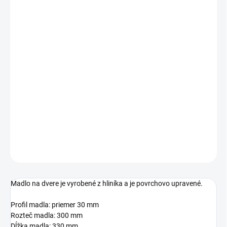
Jednotková
SKLADOM
cena:
ROZTEČ MADLA
ROZMER PROFILU
MADLA
−
+
Pridať do košíka
DETAILNÉ INFORMÁCIE
OPÝTAŤ SA
STRÁŽIŤ
Madlo na dvere je vyrobené z hliníka a je povrchovo upravené.
Profil madla: priemer 30 mm
Rozteč madla: 300 mm
Dĺžka madla: 330 mm