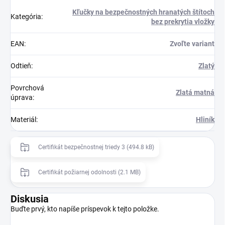
Kľučky na bezpečnostných hranatých štítoch
Kategória
:
bez prekrytia vložky
EAN
:
Zvoľte variant
Odtieň
:
Zlatý
Povrchová
Zlatá matná
úprava
:
Materiál
:
Hliník
Certifikát bezpečnostnej triedy 3 (494.8 kB)
Certifikát požiarnej odolnosti (2.1 MB)
Diskusia
Buďte prvý, kto napíše príspevok k tejto položke.