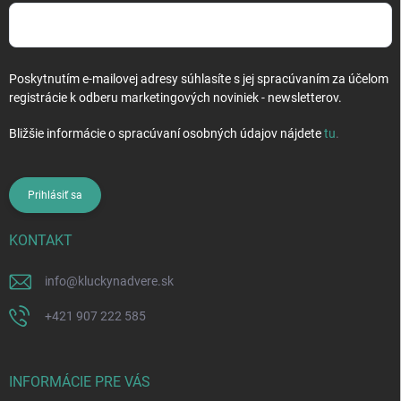
Poskytnutím e-mailovej adresy súhlasíte s jej spracúvaním za účelom
registrácie k odberu marketingových noviniek - newsletterov.
Bližšie informácie o spracúvaní osobných údajov nájdete
tu
.
Prihlásiť sa
KONTAKT
info
@
kluckynadvere.sk
+421 907 222 585
INFORMÁCIE PRE VÁS