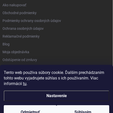
Ako nakupovať
Obchodné podmienky
Podmienky ochrany osobných údajov
Ochrana osobných údajov
Reklamačné podmienky
Blog
Moja objednávka
Odstúpenie od zmluvy
Tento web používa súbory cookie. Ďalším prechádzaním
tohto webu vyjadrujete súhlas s ich používaním. Viac
informácií
tu
.
Nastavenie
Copyright 2026
Kluckynadvere.sk
. Všetky práva vyhradené.
Upraviť
nastavenie cookies
Odmietnuť
Súhlasím