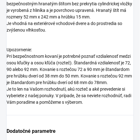
bezpečnostným hranatým štítom bez prekrytia cylindrickej vložky
je vyrobená z hliníka a je povrchovo upravená. Hranatý štít má
rozmery 52 mm x 242 mm a hrúbku 15 mm.
Je vhodná na exteriérové vchodové dvere a do prostredia so
zvýšenou vlhkosťou.
Upozornenie:
Pri bezpečnostnom kovaní je potrebné poznať vzdialenosť medzi
osou kľučky a osou kľúča (rozteč). Štandardná vzdialenosť je 72,
90 alebo 92 mm. Kovanie s roztečou 72 a 90 mm je štandardom
pre hrúbku dverí od 38 mm do 50 mm. Kovanie s roztečou 92 mm
je štandardom pre hrúbku dverí od 68 mm do 78mm.
Je to len na Vašom rozhodnutí, akú rozteč a aké prevedenie si
vyberiete z našej ponuky. V prípade, že sa neviete rozhodnúť, radi
Vám poradíme a pomôžeme s výberom.
Dodatočné parametre