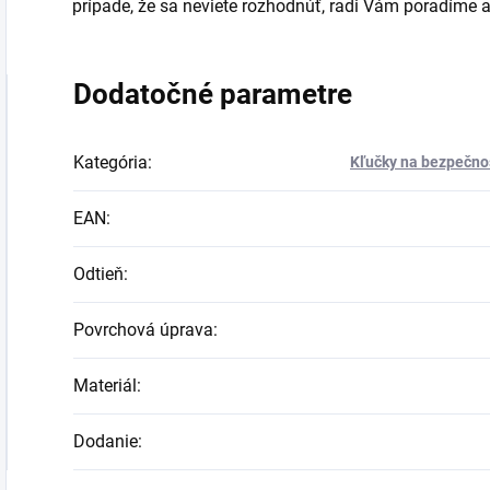
prípade, že sa neviete rozhodnúť, radi Vám poradím
Dodatočné parametre
Kategória
:
Kľučky na bezpečnos
EAN
:
Odtieň
:
Povrchová úprava
:
Materiál
:
Dodanie
: