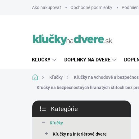
Prejsť
Ako nakupovať
Obchodné podmienky
Podmien
na
obsah
KĽUČKY
DOPLNKY NA DVERE
DOPLN
Domov
Kľučky
Kľučky na vchodové a bezpečnos
Kľučky na bezpečnostných hranatých štítoch bez pre
B
Kategórie
o
Preskočiť
č
kategórie
n
Kľučky
ý
Kľučky na interiérové dvere
p