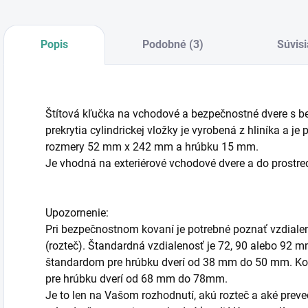
Popis
Podobné (3)
Súvisi
Štítová kľučka na vchodové a bezpečnostné dvere s 
prekrytia cylindrickej vložky je vyrobená z hliníka a j
rozmery 52 mm x 242 mm a hrúbku 15 mm.
Je vhodná na exteriérové vchodové dvere a do prostre
Upozornenie:
Pri bezpečnostnom kovaní je potrebné poznať vzdiale
(rozteč). Štandardná vzdialenosť je 72, 90 alebo 92 
štandardom pre hrúbku dverí od 38 mm do 50 mm. Ko
pre hrúbku dverí od 68 mm do 78mm.
Je to len na Vašom rozhodnutí, akú rozteč a aké preved