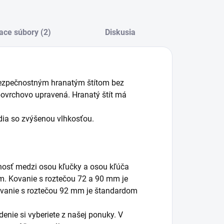
ace súbory (2)
Diskusia
bezpečnostným hranatým štítom bez
e povrchovo upravená. Hranatý štít má
dia so zvýšenou vlhkosťou.
nosť medzi osou kľučky a osou kľúča
mm. Kovanie s roztečou 72 a 90 mm je
vanie s roztečou 92 mm je štandardom
enie si vyberiete z našej ponuky. V