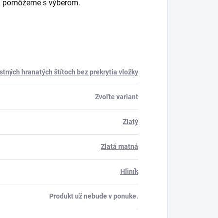
e a pomôžeme s výberom.
tných hranatých štítoch bez prekrytia vložky
Zvoľte variant
Zlatý
Zlatá matná
Hliník
Produkt už nebude v ponuke.