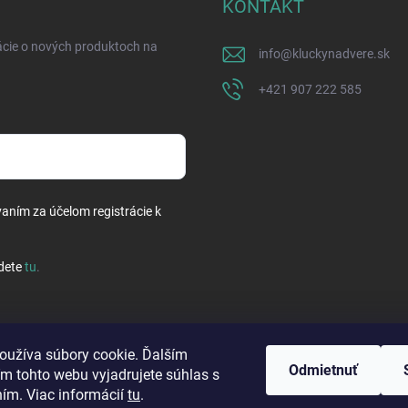
KONTAKT
ácie o nových produktoch na
info
@
kluckynadvere.sk
+421 907 222 585
vaním za účelom registrácie k
dete
tu
.
oužíva súbory cookie. Ďalším
Odmietnuť
m tohto webu vyjadrujete súhlas s
ním. Viac informácií
tu
.