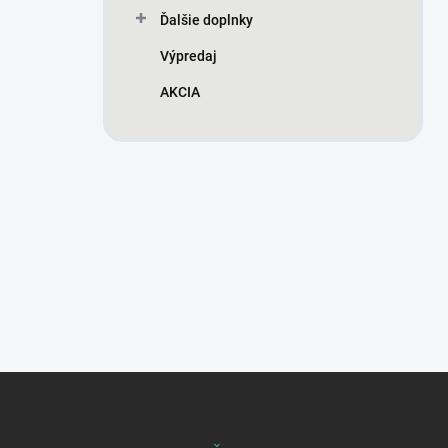
Ďalšie doplnky
Výpredaj
AKCIA
Z
á
p