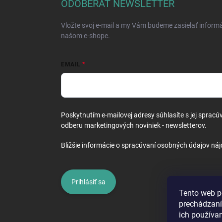
ä
ODOBERAŤ NEWSLETTER
t
i
Vložte svoj e-mail a my Vám budeme zasielať inform
e
našom e-shope.
EMAIL
Poskytnutím e-mailovej adresy súhlasíte s jej spracú
odberu marketingových noviniek - newsletterov.
Bližšie informácie o spracúvaní osobných údajov náj
Prihlásiť sa
Tento web p
prechádzaní
ich používa