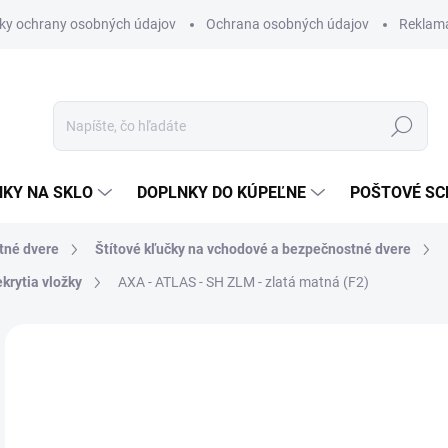
ky ochrany osobných údajov
Ochrana osobných údajov
Reklam
Hľadať
KY NA SKLO
DOPLNKY DO KÚPEĽNE
POŠTOVÉ S
tné dvere
Štítové kľučky na vchodové a bezpečnostné dvere
krytia vložky
AXA - ATLAS - SH
ZLM - zlatá matná (F2)
Neohodnotené
Podrobnosti hodnotenia
ZNAČKA
VÝPREDAJ
€4