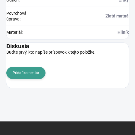
Odtieň
:
Zlatý
Povrchová
Zlatá matná
úprava
:
Materiál
:
Hliník
Diskusia
Buďte prvý, kto napíše príspevok k tejto položke.
Pridať komentár
Z
á