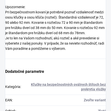
Upozornenie:
Pri bezpečnostnom kovaní je potrebné poznať vzdialenosť medzi
osou kľučky a osou kľúča (rozteč). Štandardná vzdialenosť je 72,
90 alebo 92 mm. Kovanie s roztečou 72 a 90 mm je štandardom
pre hrúbku dverí od 38 mm do 50 mm. Kovanie s roztečou 92 mm
je štandardom pre hrúbku dverí od 68 mm do 78mm.
Je to len na Vašom rozhodnutí, akú rozteč a aké prevedenie si
vyberiete z našej ponuky. V prípade, že sa neviete rozhodnúť, radi
Vám poradíme a pomôžeme s výberom.
Dodatočné parametre
Kľučky na bezpečnostných oválnych štítoch bez
Kategória
:
prekrytia vložky
EAN
:
Zvoľte variant