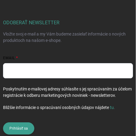
p
ä
t
i
ODOBERAŤ NEWSLETTER
e
Vložte svoj e-mail a my Vám budeme zasielať informácie o nových
produktoch na našom e-shope.
EMAIL
Poskytnutím e-mailovej adresy súhlasíte s jej spracúvaním za účelom
registrácie k odberu marketingových noviniek - newsletterov.
Bližšie informácie o spracúvaní osobných údajov nájdete
tu
.
Prihlásiť sa