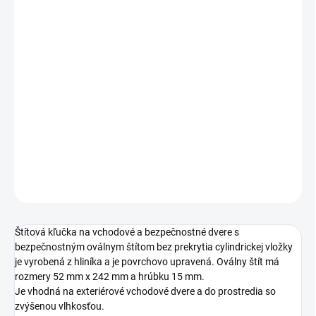
TYP OTVORU
ROZTEČ
−
+
Pridať do košíka
DETAILNÉ INFORMÁCIE
OPÝTAŤ SA
STRÁŽIŤ
Štítová kľučka na vchodové a bezpečnostné dvere s
bezpečnostným oválnym štítom bez prekrytia cylindrickej vložky
je vyrobená z hliníka a je povrchovo upravená. Oválny štít má
rozmery 52 mm x 242 mm a hrúbku 15 mm.
Je vhodná na exteriérové vchodové dvere a do prostredia so
zvýšenou vlhkosťou.