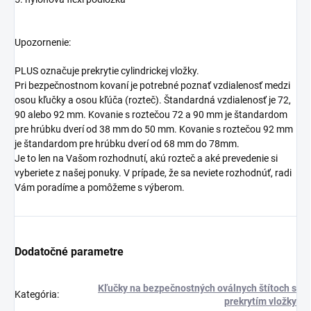
Upozornenie:
PLUS označuje prekrytie cylindrickej vložky.
Pri bezpečnostnom kovaní je potrebné poznať vzdialenosť medzi
osou kľučky a osou kľúča (rozteč). Štandardná vzdialenosť je 72,
90 alebo 92 mm. Kovanie s roztečou 72 a 90 mm je štandardom
pre hrúbku dverí od 38 mm do 50 mm. Kovanie s roztečou 92 mm
je štandardom pre hrúbku dverí od 68 mm do 78mm.
Je to len na Vašom rozhodnutí, akú rozteč a aké prevedenie si
vyberiete z našej ponuky. V prípade, že sa neviete rozhodnúť, radi
Vám poradíme a pomôžeme s výberom.
Dodatočné parametre
Kľučky na bezpečnostných oválnych štítoch s
Kategória
:
prekrytím vložky