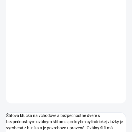
cena:
PREVEDENIE
TYP OTVORU
ROZTEČ
−
+
Pridať do košíka
DETAILNÉ INFORMÁCIE
OPÝTAŤ SA
STRÁŽIŤ
Štítová kľučka na vchodové a bezpečnostné dvere s
bezpečnostným oválnym štítom s prekrytím cylindrickej vložky je
vyrobená z hliníka a je povrchovo upravená. Oválny štít má