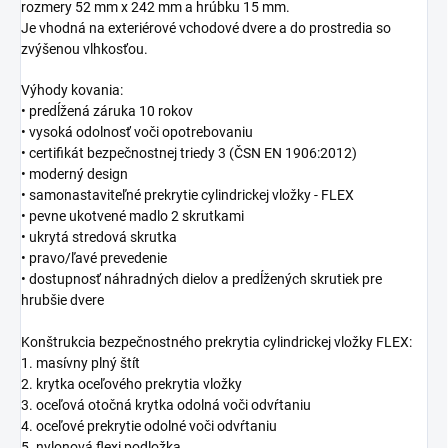
rozmery 52 mm x 242 mm a hrúbku 15 mm.
Je vhodná na exteriérové vchodové dvere a do prostredia so
zvýšenou vlhkosťou.
Výhody kovania:
• predĺžená záruka 10 rokov
• vysoká odolnosť voči opotrebovaniu
• certifikát bezpečnostnej triedy 3 (ČSN EN 1906:2012)
• moderný design
• samonastaviteľné prekrytie cylindrickej vložky - FLEX
• pevne ukotvené madlo 2 skrutkami
• ukrytá stredová skrutka
• pravo/ľavé prevedenie
• dostupnosť náhradných dielov a predĺžených skrutiek pre
hrubšie dvere
Konštrukcia bezpečnostného prekrytia cylindrickej vložky FLEX:
1. masívny plný štít
2. krytka oceľového prekrytia vložky
3. oceľová otočná krytka odolná voči odvŕtaniu
4. oceľové prekrytie odolné voči odvŕtaniu
5. nylonová flexi podložka