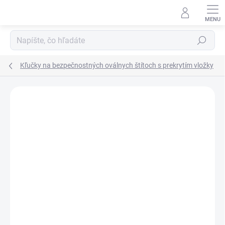
Prejsť
na
obsah
Hľadať
Kľučky na bezpečnostných oválnych štítoch s prekrytím vložky
Neohodnotené
Podrobnosti hodnotenia
ZNAČKA:
AXA