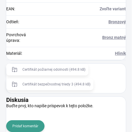
EAN
:
Zvoľte variant
Odtieň
:
Bronzový
Povrchová
Bronz matný
úprava
:
Materiál
:
Hliník
Certifikát požiarnej odolnosti (494.8 kB)
Certifikát bezpečnostnej triedy 3 (494.8 kB)
Diskusia
Buďte prvý, kto napíše príspevok k tejto položke.
Pridať komentár