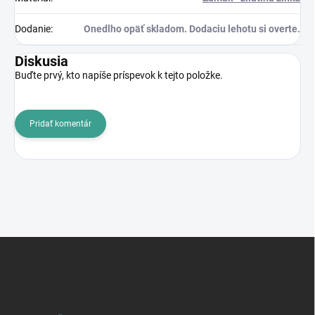
Dodanie
:
Onedlho opäť skladom. Dodaciu lehotu si overte.
Diskusia
Buďte prvý, kto napíše príspevok k tejto položke.
Pridať komentár
Z
á
p
ä
t