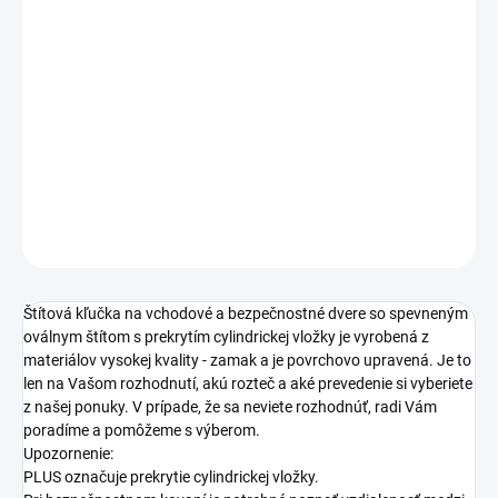
ROZTEČ
−
+
Pridať do košíka
DETAILNÉ INFORMÁCIE
OPÝTAŤ SA
STRÁŽIŤ
Štítová kľučka na vchodové a bezpečnostné dvere so spevneným
oválnym štítom s prekrytím cylindrickej vložky je vyrobená z
materiálov vysokej kvality - zamak a je povrchovo upravená. Je to
len na Vašom rozhodnutí, akú rozteč a aké prevedenie si vyberiete
z našej ponuky. V prípade, že sa neviete rozhodnúť, radi Vám
poradíme a pomôžeme s výberom.
Upozornenie:
PLUS označuje prekrytie cylindrickej vložky.