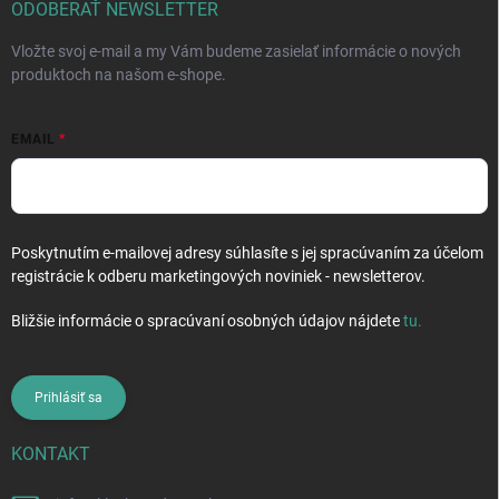
i
ODOBERAŤ NEWSLETTER
e
Vložte svoj e-mail a my Vám budeme zasielať informácie o nových
produktoch na našom e-shope.
EMAIL
Poskytnutím e-mailovej adresy súhlasíte s jej spracúvaním za účelom
registrácie k odberu marketingových noviniek - newsletterov.
Bližšie informácie o spracúvaní osobných údajov nájdete
tu
.
Prihlásiť sa
KONTAKT