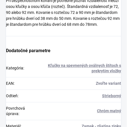
Pri bezpečnostnom kovaní je potrebné poznať vzdialenosť medzi
osou kľučky a osou kľúča (rozteč). Štandardná vzdialenosť je 72,
90 alebo 92 mm. Kovanie s roztečou 72 a 90 mm je štandardom
pre hrúbku dverí od 38 mm do 50 mm. Kovanie s roztečou 92 mm
je štandardom pre hrúbku dverí od 68 mm do 78mm.
Dodatočné parametre
Kľučky na spevnených oválnych štítoch s
Kategória
:
prekrytím vložky
EAN
:
Zvoľte variant
Odtieň
:
Strieborný
Povrchová
Chróm matný
úprava
:
Materiál
:
Zamak - zliatina zinku