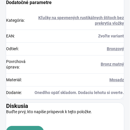
Dodatočné parametre
Kľučky na spevnených rustikálnych štítoch bez
Kategória
:
prekrytia vložky
EAN
:
Zvoľte variant
Odtieň
:
Bronzový
Povrchová
Bronz matný
úprava
:
Materiál
:
Mosadz
Dodanie
:
Onedlho opäť skladom. Dodaciu lehotu si overte.
Diskusia
Buďte prvý, kto napíše príspevok k tejto položke.