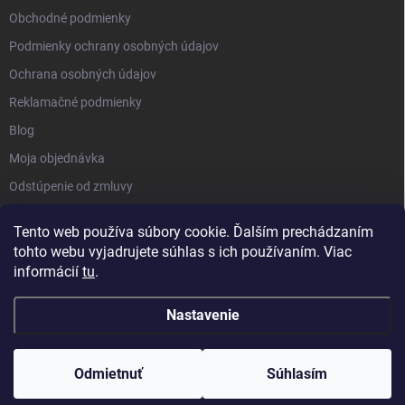
Obchodné podmienky
Podmienky ochrany osobných údajov
Ochrana osobných údajov
Reklamačné podmienky
Blog
Moja objednávka
Odstúpenie od zmluvy
Tento web používa súbory cookie. Ďalším prechádzaním
tohto webu vyjadrujete súhlas s ich používaním. Viac
informácií
tu
.
Nastavenie
Copyright 2026
Kluckynadvere.sk
. Všetky práva vyhradené.
Upraviť
nastavenie cookies
Odmietnuť
Súhlasím
Vytvoril Shoptet