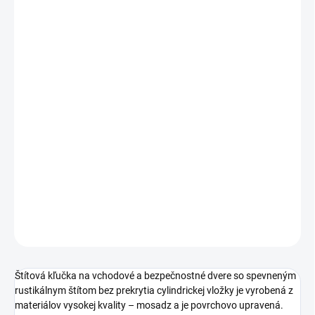
cena:
PREVEDENIE
TYP OTVORU
ROZTEČ
−
+
Pridať do košíka
DETAILNÉ INFORMÁCIE
OPÝTAŤ SA
STRÁŽIŤ
Štítová kľučka na vchodové a bezpečnostné dvere so spevneným
rustikálnym štítom bez prekrytia cylindrickej vložky je vyrobená z
materiálov vysokej kvality – mosadz a je povrchovo upravená.