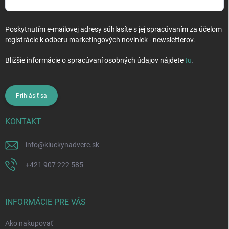
Poskytnutím e-mailovej adresy súhlasíte s jej spracúvaním za účelom
registrácie k odberu marketingových noviniek - newsletterov.
Bližšie informácie o spracúvaní osobných údajov nájdete
tu
.
Prihlásiť sa
KONTAKT
info
@
kluckynadvere.sk
+421 907 222 585
INFORMÁCIE PRE VÁS
Ako nakupovať