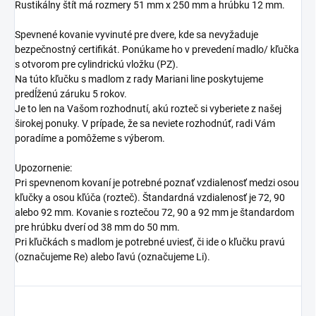
Rustikálny štít má rozmery 51 mm x 250 mm a hrúbku 12 mm.
Spevnené kovanie vyvinuté pre dvere, kde sa nevyžaduje
bezpečnostný certifikát. Ponúkame ho v prevedení madlo/ kľučka
s otvorom pre cylindrickú vložku (PZ).
Na túto kľučku s madlom z rady Mariani line poskytujeme
predĺženú záruku 5 rokov.
Je to len na Vašom rozhodnutí, akú rozteč si vyberiete z našej
širokej ponuky. V prípade, že sa neviete rozhodnúť, radi Vám
poradíme a pomôžeme s výberom.
Upozornenie:
Pri spevnenom kovaní je potrebné poznať vzdialenosť medzi osou
kľučky a osou kľúča (rozteč). Štandardná vzdialenosť je 72, 90
alebo 92 mm. Kovanie s roztečou 72, 90 a 92 mm je štandardom
pre hrúbku dverí od 38 mm do 50 mm.
Pri kľučkách s madlom je potrebné uviesť, či ide o kľučku pravú
(označujeme Re) alebo ľavú (označujeme Li).