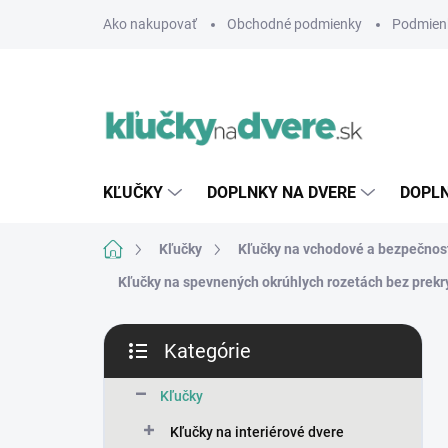
Prejsť
Ako nakupovať
Obchodné podmienky
Podmien
na
obsah
KĽUČKY
DOPLNKY NA DVERE
DOPLN
Domov
Kľučky
Kľučky na vchodové a bezpečnos
Kľučky na spevnených okrúhlych rozetách bez prekry
B
Kategórie
o
Preskočiť
č
kategórie
n
Kľučky
ý
Kľučky na interiérové dvere
p