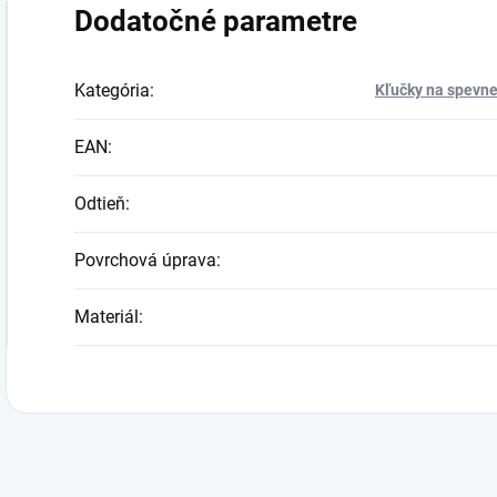
Dodatočné parametre
Kategória
:
Kľučky na spevne
EAN
:
Odtieň
:
Povrchová úprava
:
Materiál
: