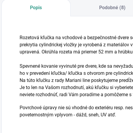
Popis
Podobné (8)
Rozetová kľučka na vchodové a bezpečnostné dvere s
prekrytia cylindrickej vložky je vyrobená z materiálov
upravená. Okrúhla rozeta má priemer 52 mm a hrúbk
Spevnené kovanie vyvinuté pre dvere, kde sa nevyžad
ho v prevedení kľučka/ kľučka s otvorom pre cylindrick
Na túto kľučku z rady Mariani line poskytujeme predĺž
Je to len na Vašom rozhodnutí, akú kľučku si vyberiete
neviete rozhodnúť, radi Vám poradíme a pomôžeme s
Povrchové úpravy nie sú vhodné do exteriéru resp. n
poveternostným vplyvom - dážd, sneh, UV atď.