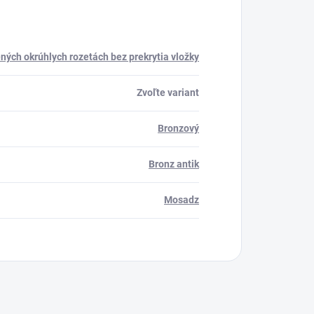
ných okrúhlych rozetách bez prekrytia vložky
Zvoľte variant
Bronzový
Bronz antik
Mosadz