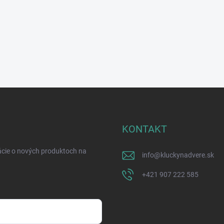
KONTAKT
ácie o nových produktoch na
info
@
kluckynadvere.sk
+421 907 222 585