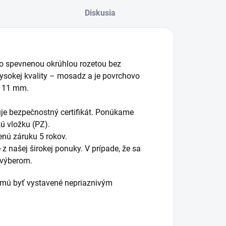
Diskusia
o spevnenou okrúhlou rozetou bez
 vysokej kvality – mosadz a je povrchovo
u 11 mm.
uje bezpečnostný certifikát. Ponúkame
ú vložku (PZ).
enú záruku 5 rokov.
 z našej širokej ponuky. V prípade, že sa
 výberom.
esmú byť vystavené nepriaznivým