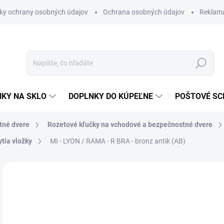
ky ochrany osobných údajov
Ochrana osobných údajov
Reklam
Hľadať
KY NA SKLO
DOPLNKY DO KÚPEĽNE
POŠTOVÉ S
tné dvere
Rozetové kľučky na vchodové a bezpečnostné dvere
tia vložky
MI - LYON / RAMA - R
BRA - bronz antik (AB)
Neohodnotené
Podrobnosti hodnotenia
ZNAČKA
VÝPREDAJ
€