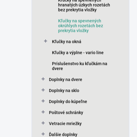
Kľučky na spevnených
hranatých úzkych rozetách
bez prekrytia vložky
Kľučky na spevnených
okrúhlych rozetách bez
prekrytia vložky
Kľučky na okná
Kľučky a výplne - vario line
Príslušenstvo ku kľučkám na
dvere
Doplnky na dvere
Doplnky na sklo
Doplnky do kúpeľne
Poštové schránky
Vetracie mriežky
Ďalšie doplnky