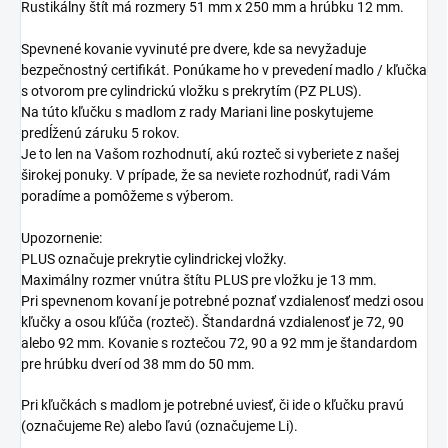
Rustikálny štít má rozmery 51 mm x 250 mm a hrúbku 12 mm.
Spevnené kovanie vyvinuté pre dvere, kde sa nevyžaduje
bezpečnostný certifikát. Ponúkame ho v prevedení madlo / kľučka
s otvorom pre cylindrickú vložku s prekrytím (PZ PLUS).
Na túto kľučku s madlom z rady Mariani line poskytujeme
predĺženú záruku 5 rokov.
Je to len na Vašom rozhodnutí, akú rozteč si vyberiete z našej
širokej ponuky. V prípade, že sa neviete rozhodnúť, radi Vám
poradíme a pomôžeme s výberom.
Upozornenie:
PLUS označuje prekrytie cylindrickej vložky.
Maximálny rozmer vnútra štítu PLUS pre vložku je 13 mm.
Pri spevnenom kovaní je potrebné poznať vzdialenosť medzi osou
kľučky a osou kľúča (rozteč). Štandardná vzdialenosť je 72, 90
alebo 92 mm. Kovanie s roztečou 72, 90 a 92 mm je štandardom
pre hrúbku dverí od 38 mm do 50 mm.
Pri kľučkách s madlom je potrebné uviesť, či ide o kľučku pravú
(označujeme Re) alebo ľavú (označujeme Li).