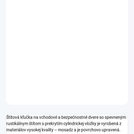
cena:
PREVEDENIE
TYP OTVORU
ROZTEČ
−
+
Pridať do košíka
DETAILNÉ INFORMÁCIE
OPÝTAŤ SA
STRÁŽIŤ
Štítová kľučka na vchodové a bezpečnostné dvere so spevneným
rustikálnym štítom s prekrytím cylindrickej vložky je vyrobená z
materiálov vysokej kvality – mosadz a je povrchovo upravená.