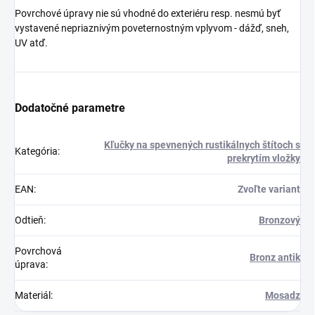
Povrchové úpravy nie sú vhodné do exteriéru resp. nesmú byť
vystavené nepriaznivým poveternostným vplyvom - dážď, sneh,
UV atď.
Dodatočné parametre
Kľučky na spevnených rustikálnych štítoch s
Kategória
:
prekrytím vložky
EAN
:
Zvoľte variant
Odtieň
:
Bronzový
Povrchová
Bronz antik
úprava
:
Materiál
:
Mosadz