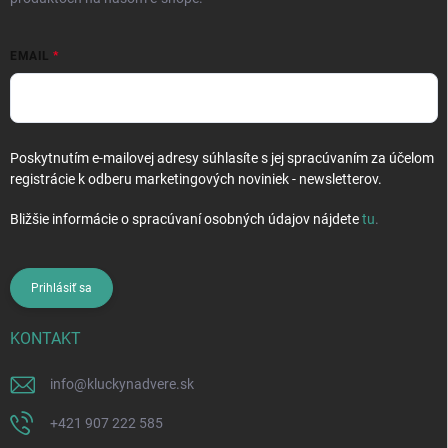
EMAIL
Poskytnutím e-mailovej adresy súhlasíte s jej spracúvaním za účelom
registrácie k odberu marketingových noviniek - newsletterov.
Bližšie informácie o spracúvaní osobných údajov nájdete
tu
.
Prihlásiť sa
KONTAKT
info
@
kluckynadvere.sk
+421 907 222 585