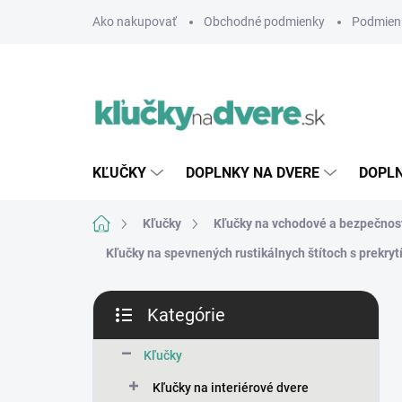
Prejsť
Ako nakupovať
Obchodné podmienky
Podmien
na
obsah
KĽUČKY
DOPLNKY NA DVERE
DOPLN
Domov
Kľučky
Kľučky na vchodové a bezpečnos
Kľučky na spevnených rustikálnych štítoch s prekryt
B
Kategórie
o
Preskočiť
č
kategórie
n
Kľučky
ý
Kľučky na interiérové dvere
p