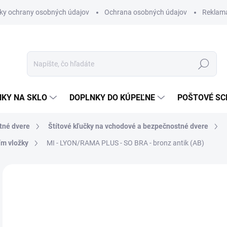
ky ochrany osobných údajov
Ochrana osobných údajov
Reklam
Hľadať
KY NA SKLO
DOPLNKY DO KÚPEĽNE
POŠTOVÉ S
tné dvere
Štítové kľučky na vchodové a bezpečnostné dvere
ím vložky
MI - LYON/RAMA PLUS - SO
BRA - bronz antik (AB)
Neohodnotené
Podrobnosti hodnotenia
ZNAČKA
€
€20