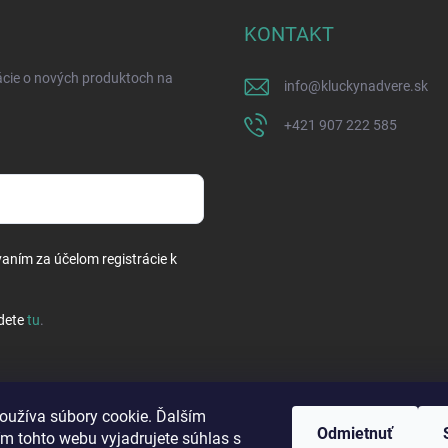
KONTAKT
ácie o nových produktoch na
info
@
kluckynadvere.sk
+421 907 222 585
vaním za účelom registrácie k
dete
tu
.
oužíva súbory cookie. Ďalším
Odmietnuť
m tohto webu vyjadrujete súhlas s