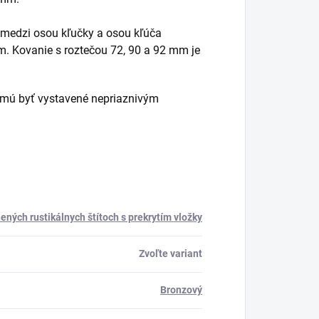
 medzi osou kľučky a osou kľúča
m. Kovanie s roztečou 72, 90 a 92 mm je
esmú byť vystavené nepriaznivým
ených rustikálnych štítoch s prekrytím vložky
Zvoľte variant
Bronzový