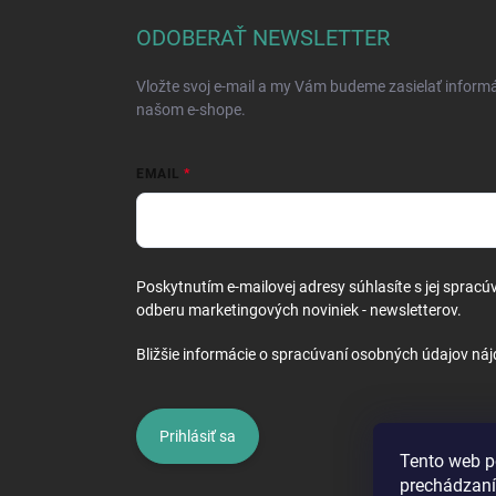
p
ä
ODOBERAŤ NEWSLETTER
t
i
Vložte svoj e-mail a my Vám budeme zasielať inform
e
našom e-shope.
EMAIL
Poskytnutím e-mailovej adresy súhlasíte s jej spracú
odberu marketingových noviniek - newsletterov.
Bližšie informácie o spracúvaní osobných údajov náj
Prihlásiť sa
Tento web p
prechádzaní