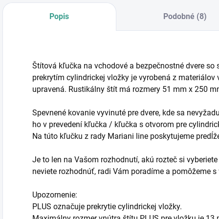
Popis
Podobné (8)
Štítová kľučka na vchodové a bezpečnostné dvere so 
prekrytím cylindrickej vložky je vyrobená z materiálov
upravená. Rustikálny štít má rozmery 51 mm x 250 
Spevnené kovanie vyvinuté pre dvere, kde sa nevyžad
ho v prevedení kľučka / kľučka s otvorom pre cylindri
Na túto kľučku z rady Mariani line poskytujeme predĺž
Je to len na Vašom rozhodnutí, akú rozteč si vyberiete 
neviete rozhodnúť, radi Vám poradíme a pomôžeme s
Upozornenie:
PLUS označuje prekrytie cylindrickej vložky.
Maximálny rozmer vnútra štítu PLUS pre vložku je 13