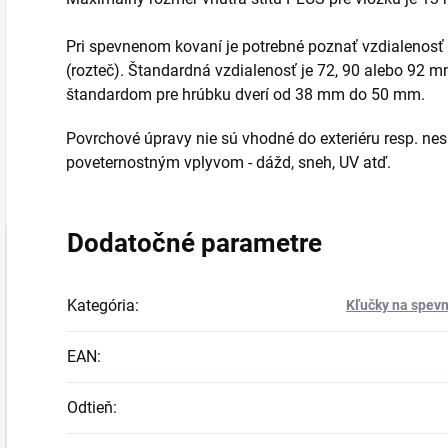
Pri spevnenom kovaní je potrebné poznať vzdialenosť
(rozteč). Štandardná vzdialenosť je 72, 90 alebo 92 m
štandardom pre hrúbku dverí od 38 mm do 50 mm.
Povrchové úpravy nie sú vhodné do exteriéru resp. n
poveternostným vplyvom - dážd, sneh, UV atď.
Dodatočné parametre
Kategória
:
Kľučky na spevn
EAN
:
Odtieň
: