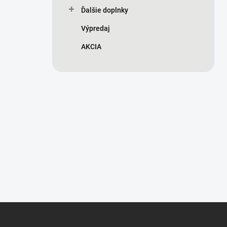
Ďalšie doplnky
Výpredaj
AKCIA
Z
á