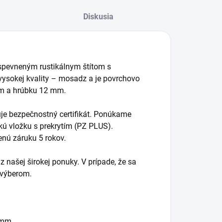
Diskusia
spevneným rustikálnym štítom s
 vysokej kvality – mosadz a je povrchovo
mm a hrúbku 12 mm.
uje bezpečnostný certifikát. Ponúkame
ckú vložku s prekrytím (PZ PLUS).
enú záruku 5 rokov.
z našej širokej ponuky. V prípade, že sa
 výberom.
 mm.