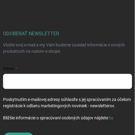
Z
á
p
ä
t
i
ODOBERAŤ NEWSLETTER
e
Vložte svoj e-mail a my Vám budeme zasielať informácie o nových
produktoch na našom e-shope.
EMAIL
Poskytnutím e-mailovej adresy súhlasíte s jej spracúvaním za účelom
registrácie k odberu marketingových noviniek - newsletterov.
Bližšie informácie o spracúvaní osobných údajov nájdete
tu
.