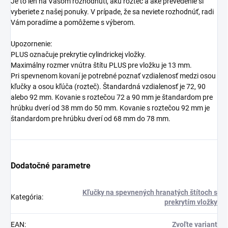
Je to len na Vašom rozhodnutí, akú rozteč a aké prevedenie si
vyberiete z našej ponuky. V prípade, že sa neviete rozhodnúť, radi
Vám poradíme a pomôžeme s výberom.
Upozornenie:
PLUS označuje prekrytie cylindrickej vložky.
Maximálny rozmer vnútra štítu PLUS pre vložku je 13 mm.
Pri spevnenom kovaní je potrebné poznať vzdialenosť medzi osou
kľučky a osou kľúča (rozteč). Štandardná vzdialenosť je 72, 90
alebo 92 mm. Kovanie s roztečou 72 a 90 mm je štandardom pre
hrúbku dverí od 38 mm do 50 mm. Kovanie s roztečou 92 mm je
štandardom pre hrúbku dverí od 68 mm do 78 mm.
Dodatočné parametre
Kľučky na spevnených hranatých štítoch s
Kategória
:
prekrytím vložky
EAN
:
Zvoľte variant