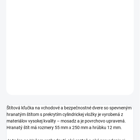
Jednotková
ZVOĽTE VARIANT
cena:
PREVEDENIE
TYP OTVORU
ROZTEČ
DETAILNÉ INFORMÁCIE
OPÝTAŤ SA
STRÁŽIŤ
Štítová kľučka na vchodové a bezpečnostné dvere so spevneným
hranatým štítom s prekrytím cylindrickej vložky je vyrobená z
materiálov vysokej kvality – mosadz a je povrchovo upravená.
Hranatý štít má rozmery 55 mm x 250 mm a hrúbku 12 mm.