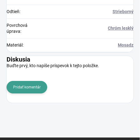
Odtieň
:
Strieborný
Povrchová
Chróm lesklý
úprava
:
Materiál
:
Mosadz
Diskusia
Buďte prvý, kto napíše príspevok k tejto položke.
Pridať komentár