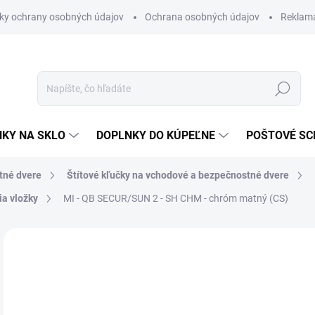
ky ochrany osobných údajov
Ochrana osobných údajov
Reklam
Hľadať
KY NA SKLO
DOPLNKY DO KÚPEĽNE
POŠTOVÉ S
tné dvere
Štítové kľučky na vchodové a bezpečnostné dvere
ia vložky
MI - QB SECUR/SUN 2 - SH
CHM - chróm matný (CS)
Neohodnotené
Podrobnosti hodnotenia
ZNAČKA
VÝPREDAJ
€