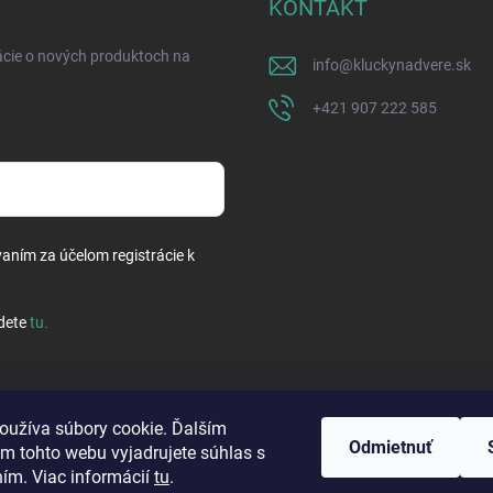
KONTAKT
ácie o nových produktoch na
info
@
kluckynadvere.sk
+421 907 222 585
vaním za účelom registrácie k
dete
tu
.
oužíva súbory cookie. Ďalším
Odmietnuť
m tohto webu vyjadrujete súhlas s
ním. Viac informácií
tu
.