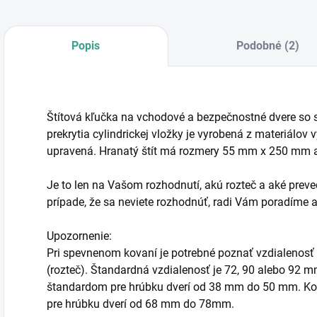
Popis
Podobné (2)
Štítová kľučka na vchodové a bezpečnostné dvere so
prekrytia cylindrickej vložky je vyrobená z materiálov
upravená. Hranatý štít má rozmery 55 mm x 250 mm 
Je to len na Vašom rozhodnutí, akú rozteč a aké preved
prípade, že sa neviete rozhodnúť, radi Vám poradím
Upozornenie:
Pri spevnenom kovaní je potrebné poznať vzdialenosť
(rozteč). Štandardná vzdialenosť je 72, 90 alebo 92 
štandardom pre hrúbku dverí od 38 mm do 50 mm. Ko
pre hrúbku dverí od 68 mm do 78mm.