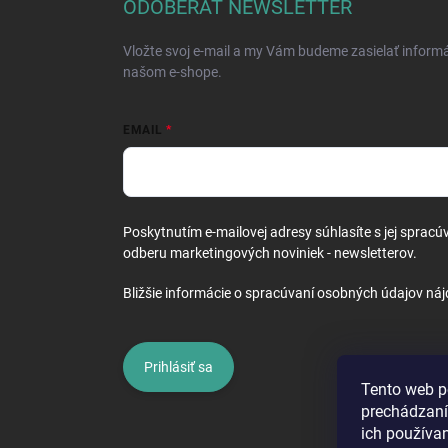
ä
ODOBERAŤ NEWSLETTER
t
i
Vložte svoj e-mail a my Vám budeme zasielať inform
e
našom e-shope.
EMAIL
Poskytnutím e-mailovej adresy súhlasíte s jej spracú
odberu marketingových noviniek - newsletterov.
Bližšie informácie o spracúvaní osobných údajov náj
Prihlásiť sa
Tento web p
prechádzaní
ich používa