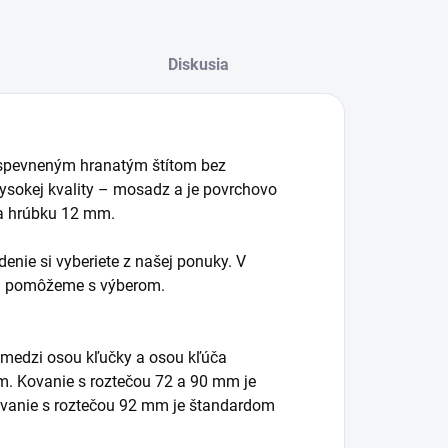
Diskusia
 spevneným hranatým štítom bez
 vysokej kvality – mosadz a je povrchovo
a hrúbku 12 mm.
enie si vyberiete z našej ponuky. V
e a pomôžeme s výberom.
 medzi osou kľučky a osou kľúča
mm. Kovanie s roztečou 72 a 90 mm je
vanie s roztečou 92 mm je štandardom