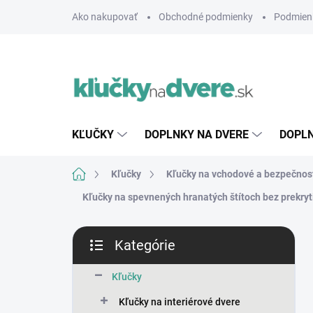
Prejsť
Ako nakupovať
Obchodné podmienky
Podmien
na
obsah
KĽUČKY
DOPLNKY NA DVERE
DOPLN
Domov
Kľučky
Kľučky na vchodové a bezpečnos
Kľučky na spevnených hranatých štítoch bez prekryt
B
Kategórie
o
Preskočiť
č
kategórie
n
Kľučky
ý
Kľučky na interiérové dvere
p