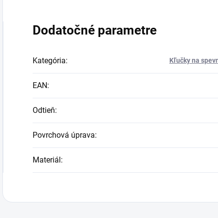
Dodatočné parametre
Kategória
:
Kľučky na spevn
EAN
:
Odtieň
:
Povrchová úprava
:
Materiál
: