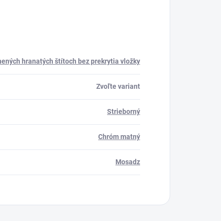
ených hranatých štítoch bez prekrytia vložky
Zvoľte variant
Strieborný
Chróm matný
Mosadz