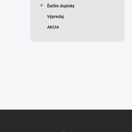
Ďalšie doplnky
Výpredaj
AKCIA
Z
á
p