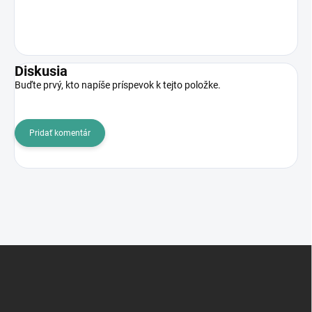
Diskusia
Buďte prvý, kto napíše príspevok k tejto položke.
Pridať komentár
Z
á
p
ä