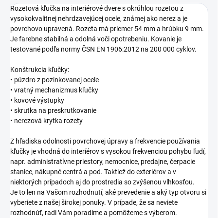
Rozetová kľučka na interiérové dvere s okrúhlou rozetou z
vysokokvalitnej nehrdzavejúcej ocele, známej ako nerez a je
povrchovo upravená. Rozeta má priemer 54 mm a hrúbku 9 mm.
Je farebne stabilná a odolná voči opotrebeniu. Kovanie je
testované podľa normy ČSN EN 1906:2012 na 200 000 cyklov.
Konštrukcia kľučky:
• púzdro z pozinkovanej ocele
• vratný mechanizmus kľučky
• kovové výstupky
• skrutka na preskrutkovanie
• nerezová krytka rozety
Z hľadiska odolnosti povrchovej úpravy a frekvencie používania
kľučky je vhodná do interíérov s vysokou frekvenciou pohybu ľudí,
napr. administratívne priestory, nemocnice, predajne, čerpacie
stanice, nákupné centrá a pod. Taktiež do exteriérov a v
niektorých prípadoch aj do prostredia so zvýšenou vlhkosťou.
Je to len na Vašom rozhodnutí, aké prevedenie a aký typ otvoru si
vyberiete z našej širokej ponuky. V prípade, že sa neviete
rozhodnúť, radi Vám poradíme a pomôžeme s výberom.