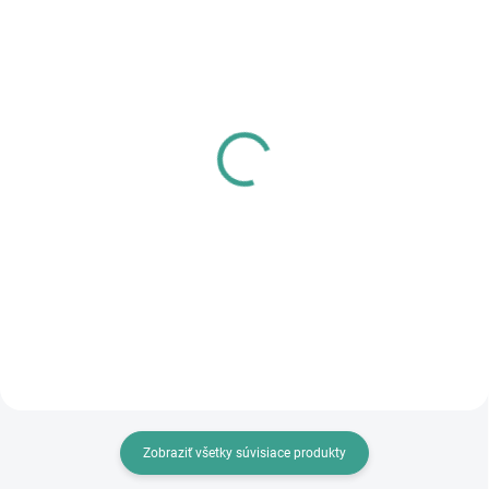
SKLADOM
SKLADOM
MPK - Profi Šablóna
PL - Univerzálne mazivo
PECOL BIO P55
€125,46
€10,46
€102 bez DPH
€8,50 bez DPH
Do košíka
Do košíka
Zobraziť všetky súvisiace produkty