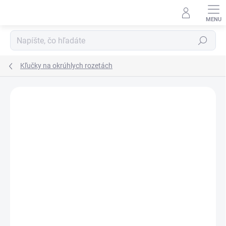
Prejsť
na
obsah
Hľadať
Kľučky na okrúhlych rozetách
Neohodnotené
Podrobnosti hodnotenia
ZNAČKA:
MP