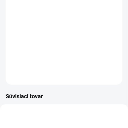
cena:
PREVEDENIE
TYP OTVORU
−
+
Pridať do košíka
DETAILNÉ INFORMÁCIE
OPÝTAŤ SA
STRÁŽIŤ
Súvisiaci tovar