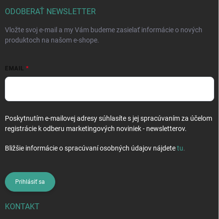
t
i
ODOBERAŤ NEWSLETTER
e
Vložte svoj e-mail a my Vám budeme zasielať informácie o nových
produktoch na našom e-shope.
EMAIL
Poskytnutím e-mailovej adresy súhlasíte s jej spracúvaním za účelom
registrácie k odberu marketingových noviniek - newsletterov.
Bližšie informácie o spracúvaní osobných údajov nájdete
tu
.
Prihlásiť sa
KONTAKT