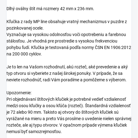
Dlhý oválny štít má rozmery 42 mm x 236 mm.
Kľučka z rady MP line obsahuje vratný mechanizmus v puzdre z
pozinkovanej ocele.
Vyznačuje sa vysokou odolnosťou voči opotrebeniu a farebnou
stálosťou. Je vhodná pre prostredie s vysokou frekvenciou
pohybu ľudí. Kľučka je testovaná podľa normy ČSN EN 1906:2012
na 200 000 cyklov.
Je to len na Vašom rozhodnutí, akú rozteč, aké prevedenie a aký
typ otvoru si vyberiete z našej širokej ponuky. V prípade, že sa
neviete rozhodnúť, radi Vám poradíme a pomôžeme s výberom.
Upozornenie:
Pri objednávaní štítových kľučiek je potrebné vedieť vzdialenosť
medzi osou kľučky a osou kľúča (rozteč). Štandardná vzdialenosť
je 72 alebo 90 mm. Takisto aj otvory do štítových kľučiek sú
vyrážané na mieru a preto Vás prosíme o uvedenie nielen správnej
rozteče, ale aj typu otvorov. V opačnom prípade výmena kľučiek
nemusí byť samozrejmosťou.