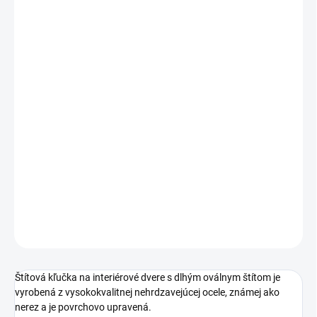
cena:
PREVEDENIE
TYP OTVORU
ROZTEČ
−
+
Pridať do košíka
DETAILNÉ INFORMÁCIE
OPÝTAŤ SA
STRÁŽIŤ
Štítová kľučka na interiérové dvere s dlhým oválnym štítom je
vyrobená z vysokokvalitnej nehrdzavejúcej ocele, známej ako
nerez a je povrchovo upravená.