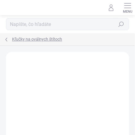
Prejsť
na
obsah
Hľadať
Kľučky na oválnych štítoch
Neohodnotené
Podrobnosti hodnotenia
ZNAČKA:
MP