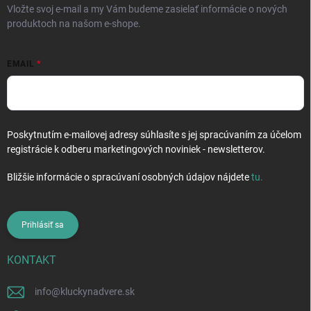
Vložte svoj e-mail a my Vám budeme zasielať informácie o nových
produktoch na našom e-shope.
EMAIL
Poskytnutím e-mailovej adresy súhlasíte s jej spracúvaním za účelom
registrácie k odberu marketingových noviniek - newsletterov.
Bližšie informácie o spracúvaní osobných údajov nájdete
tu
.
Prihlásiť sa
KONTAKT
info
@
kluckynadvere.sk