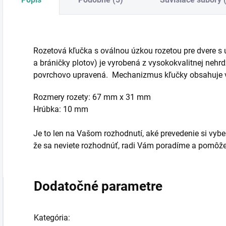
Rozetová kľučka s oválnou úzkou rozetou pre dvere s 
a bráničky plotov) je vyrobená z vysokokvalitnej nehrd
povrchovo upravená. Mechanizmus kľučky obsahuje v
Rozmery rozety: 67 mm x 31 mm
Hrúbka: 10 mm
Je to len na Vašom rozhodnutí, aké prevedenie si vyber
že sa neviete rozhodnúť, radi Vám poradíme a pomôž
Dodatočné parametre
Kategória
: