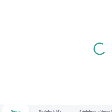
SKLADOM
SKLADOM
PL -
MPK - Profi
Univerzálne
Šablóna
mazivo PECOL
€125,46
BIO P55
€10,46
€102 bez DPH
€8,50 bez DPH
€
Do košíka
Do košíka
Popis
Podobné (5)
Súvisiace súbory 