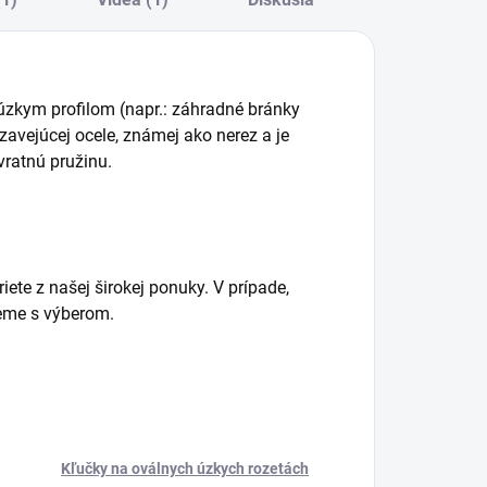
úzkym profilom (napr.: záhradné bránky
zavejúcej ocele, známej ako nerez a je
ratnú pružinu.
iete z našej širokej ponuky. V prípade,
eme s výberom.
Kľučky na oválnych úzkych rozetách