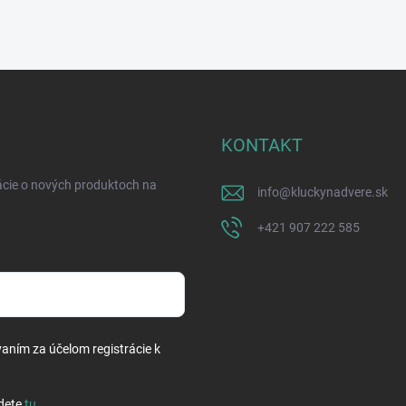
KONTAKT
ácie o nových produktoch na
info
@
kluckynadvere.sk
+421 907 222 585
vaním za účelom registrácie k
dete
tu
.