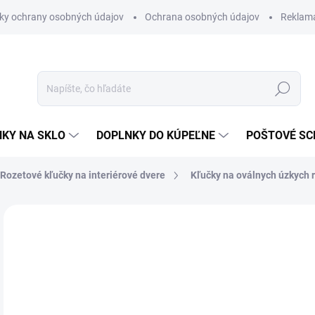
ky ochrany osobných údajov
Ochrana osobných údajov
Reklam
Hľadať
KY NA SKLO
DOPLNKY DO KÚPEĽNE
POŠTOVÉ S
Rozetové kľučky na interiérové dvere
Kľučky na oválnych úzkych 
Neohodnotené
Podrobnosti hodnotenia
ZNAČKA
od
od
Jedn
ZVO