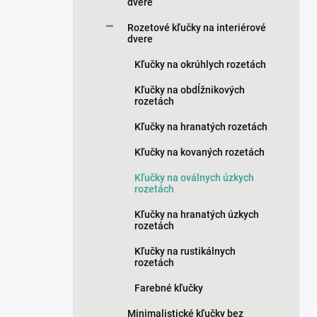
n
dvere
e
Rozetové kľučky na interiérové
l
dvere
Kľučky na okrúhlych rozetách
Kľučky na obdĺžnikových
rozetách
Kľučky na hranatých rozetách
Kľučky na kovaných rozetách
Kľučky na oválnych úzkych
rozetách
Kľučky na hranatých úzkych
rozetách
Kľučky na rustikálnych
rozetách
Farebné kľučky
Minimalistické kľučky bez