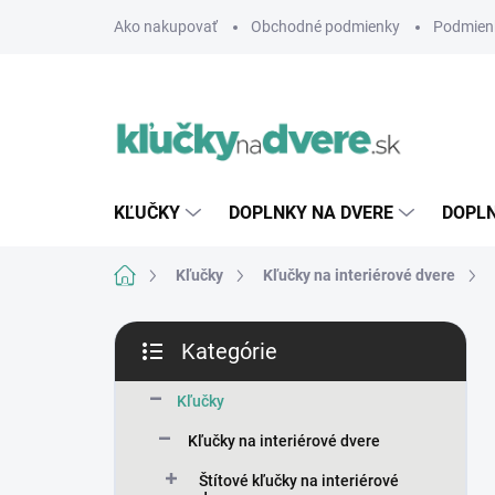
Prejsť
Ako nakupovať
Obchodné podmienky
Podmien
na
obsah
KĽUČKY
DOPLNKY NA DVERE
DOPLN
Domov
Kľučky
Kľučky na interiérové dvere
B
Kategórie
o
Preskočiť
č
kategórie
n
Kľučky
ý
Kľučky na interiérové dvere
p
a
Štítové kľučky na interiérové