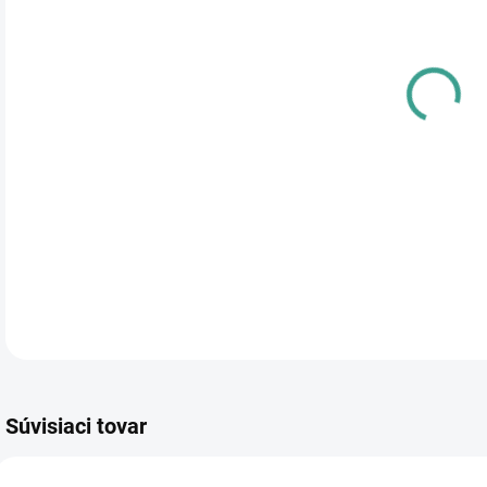
cena
PRE
TYP
DETA
Súvisiaci tovar