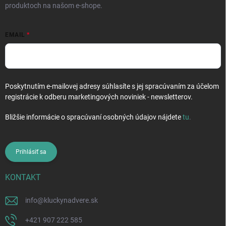
produktoch na našom e-shope.
EMAIL
Poskytnutím e-mailovej adresy súhlasíte s jej spracúvaním za účelom
registrácie k odberu marketingových noviniek - newsletterov.
Bližšie informácie o spracúvaní osobných údajov nájdete
tu
.
Prihlásiť sa
KONTAKT
info
@
kluckynadvere.sk
+421 907 222 585