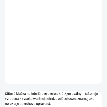
cena:
PREVEDENIE
TYP OTVORU
ROZTEČ
−
+
Pridať do košíka
DETAILNÉ INFORMÁCIE
OPÝTAŤ SA
STRÁŽIŤ
Štítová kľučka na interiérové dvere s krátkym oválnym štítom je
vyrobená z vysokokvalitnej nehrdzavejúcej ocele, známej ako
nerez a je povrchovo upravená.