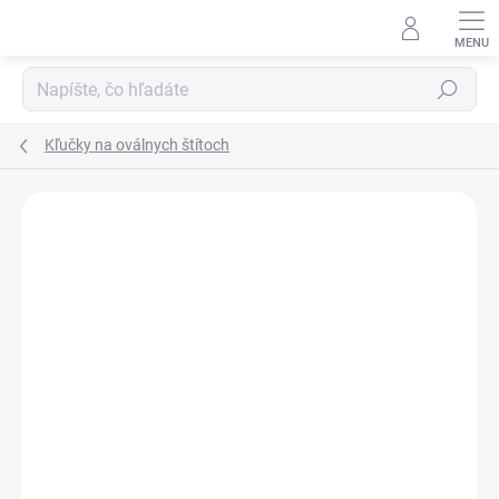
Prejsť
na
obsah
Hľadať
Kľučky na oválnych štítoch
Neohodnotené
Podrobnosti hodnotenia
ZNAČKA:
MP