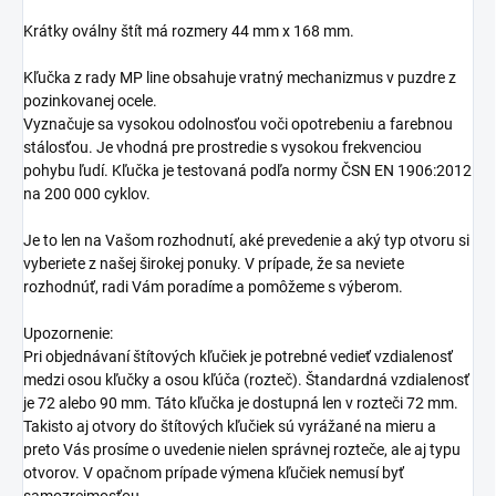
Krátky oválny štít má rozmery 44 mm x 168 mm.
Kľučka z rady MP line obsahuje vratný mechanizmus v puzdre z
pozinkovanej ocele.
Vyznačuje sa vysokou odolnosťou voči opotrebeniu a farebnou
stálosťou. Je vhodná pre prostredie s vysokou frekvenciou
pohybu ľudí. Kľučka je testovaná podľa normy ČSN EN 1906:2012
na 200 000 cyklov.
Je to len na Vašom rozhodnutí, aké prevedenie a aký typ otvoru si
vyberiete z našej širokej ponuky. V prípade, že sa neviete
rozhodnúť, radi Vám poradíme a pomôžeme s výberom.
Upozornenie:
Pri objednávaní štítových kľučiek je potrebné vedieť vzdialenosť
medzi osou kľučky a osou kľúča (rozteč). Štandardná vzdialenosť
je 72 alebo 90 mm. Táto kľučka je dostupná len v rozteči 72 mm.
Takisto aj otvory do štítových kľučiek sú vyrážané na mieru a
preto Vás prosíme o uvedenie nielen správnej rozteče, ale aj typu
otvorov. V opačnom prípade výmena kľučiek nemusí byť