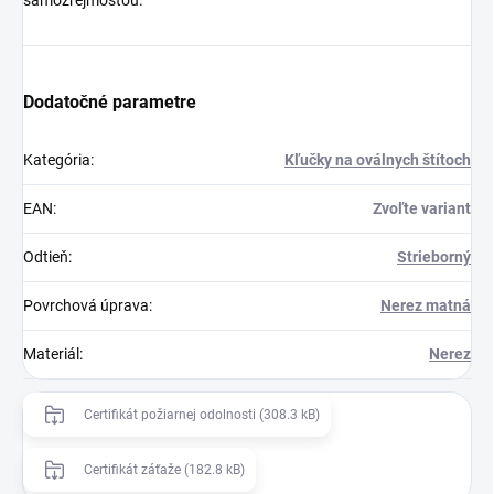
samozrejmosťou.
Dodatočné parametre
Kategória
:
Kľučky na oválnych štítoch
EAN
:
Zvoľte variant
Odtieň
:
Strieborný
Povrchová úprava
:
Nerez matná
Materiál
:
Nerez
Certifikát požiarnej odolnosti (308.3 kB)
Certifikát záťaže (182.8 kB)