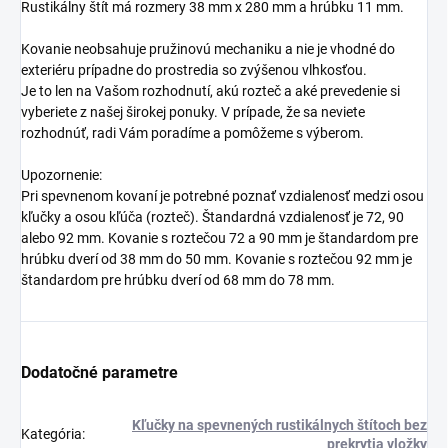
Rustikálny štít má rozmery 38 mm x 280 mm a hrúbku 11 mm.
Kovanie neobsahuje pružinovú mechaniku a nie je vhodné do
exteriéru prípadne do prostredia so zvýšenou vlhkosťou.
Je to len na Vašom rozhodnutí, akú rozteč a aké prevedenie si
vyberiete z našej širokej ponuky. V prípade, že sa neviete
rozhodnúť, radi Vám poradíme a pomôžeme s výberom.
Upozornenie:
Pri spevnenom kovaní je potrebné poznať vzdialenosť medzi osou
kľučky a osou kľúča (rozteč). Štandardná vzdialenosť je 72, 90
alebo 92 mm. Kovanie s roztečou 72 a 90 mm je štandardom pre
hrúbku dverí od 38 mm do 50 mm. Kovanie s roztečou 92 mm je
štandardom pre hrúbku dverí od 68 mm do 78 mm.
Dodatočné parametre
Kľučky na spevnených rustikálnych štítoch bez
Kategória
:
prekrytia vložky