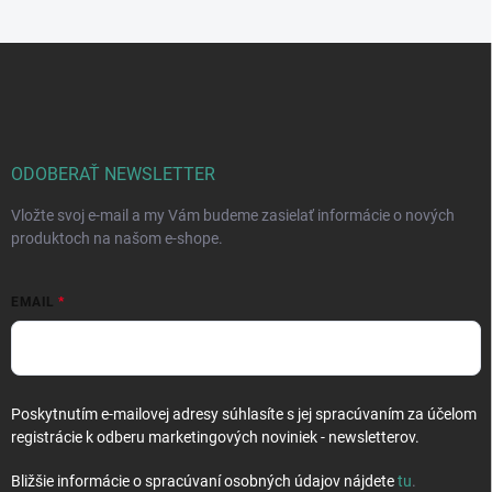
Z
á
p
ä
t
i
ODOBERAŤ NEWSLETTER
e
Vložte svoj e-mail a my Vám budeme zasielať informácie o nových
produktoch na našom e-shope.
EMAIL
Poskytnutím e-mailovej adresy súhlasíte s jej spracúvaním za účelom
registrácie k odberu marketingových noviniek - newsletterov.
Bližšie informácie o spracúvaní osobných údajov nájdete
tu
.