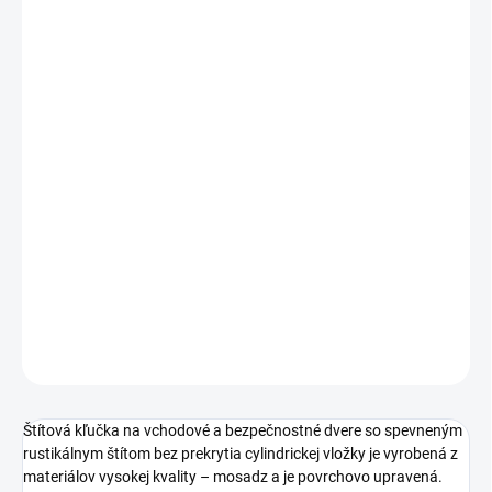
cena:
PREVEDENIE
TYP OTVORU
ROZTEČ
−
+
Pridať do košíka
DETAILNÉ INFORMÁCIE
OPÝTAŤ SA
STRÁŽIŤ
Štítová kľučka na vchodové a bezpečnostné dvere so spevneným
rustikálnym štítom bez prekrytia cylindrickej vložky je vyrobená z
materiálov vysokej kvality – mosadz a je povrchovo upravená.