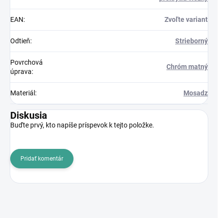
EAN
:
Zvoľte variant
Odtieň
:
Strieborný
Povrchová
Chróm matný
úprava
:
Materiál
:
Mosadz
Diskusia
Buďte prvý, kto napíše príspevok k tejto položke.
Pridať komentár