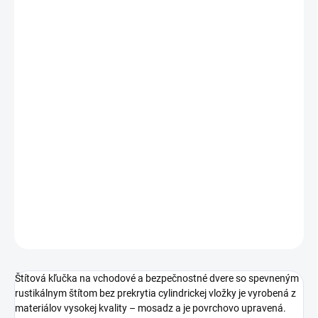
cena:
PREVEDENIE
TYP OTVORU
ROZTEČ
−
+
Pridať do košíka
DETAILNÉ INFORMÁCIE
OPÝTAŤ SA
STRÁŽIŤ
Štítová kľučka na vchodové a bezpečnostné dvere so spevneným
rustikálnym štítom bez prekrytia cylindrickej vložky je vyrobená z
materiálov vysokej kvality – mosadz a je povrchovo upravená.