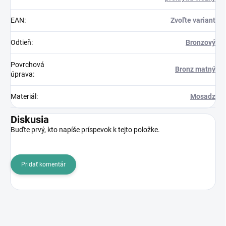
EAN
:
Zvoľte variant
Odtieň
:
Bronzový
Povrchová
Bronz matný
úprava
:
Materiál
:
Mosadz
Diskusia
Buďte prvý, kto napíše príspevok k tejto položke.
Pridať komentár