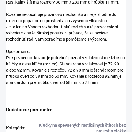
Rustikálny štít má rozmery 38 mm x 280 mm a hrúbku 11 mm.
Kovanie neobsahuje pružinovú mechaniku a nie je vhodné do
exteriéru prípadne do prostredia so zvýšenou vlhkosťou.
Je to len na Vašom rozhodnutí, akú rozteč a aké prevedenie si
vyberiete z našej širokej ponuky. V prípade, že sa neviete
rozhodnúť, radi Vám poradíme a pomôžeme s výberom.
Upozornenie:
Pri spevnenom kovaní je potrebné poznať vzdialenosť medzi osou
kľučky a osou kľúča (rozteč). Štandardná vzdialenosť je 72, 90
alebo 92 mm. Kovanie s roztečou 72 a 90 mm je štandardom pre
hrúbku dverí od 38 mm do 50 mm. Kovanie s roztečou 92 mm je
štandardom pre hrúbku dverí od 68 mm do 78 mm.
Dodatočné parametre
Kľučky na spevnených rustikálnych štítoch bez
Kategória
:
prekrytia vložky