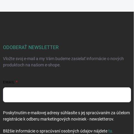
Z
á
p
ä
t
i
ODOBERAŤ NEWSLETTER
e
Vložte svoj e-mail a my Vám budeme zasielať informácie o nových
produktoch na našom e-shope.
EMAIL
Poskytnutím e-mailovej adresy súhlasíte s jej spracúvaním za účelom
registrácie k odberu marketingových noviniek - newsletterov.
Bližšie informácie o spracúvaní osobných údajov nájdete
tu
.