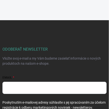
Z
á
p
ä
t
i
ODOBERAŤ NEWSLETTER
e
Vložte svoj e-mail a my Vám budeme zasielať informácie o nových
produktoch na našom e-shope.
EMAIL
Poskytnutím e-mailovej adresy súhlasíte s jej spracúvaním za účelom
registrácie k odberu marketingových noviniek - newsletterov.