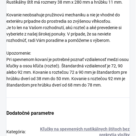
Rustikálny štít má rozmery 38 mm x 280 mm a hrúbku 11 mm.
Kovanie neobsahuje pružinovú mechaniku a nie je vhodné do
exteriéru prípadne do prostredia so zvýšenou vlhkosťou.
Je to len na Vašom rozhodnutí, akú rozteč a aké prevedenie si
vyberiete z našej širokej ponuky. V prípade, že sa neviete
rozhodnúť, radi Vám poradíme a pomôžeme s výberom.
Upozornenie:
Pri spevnenom kovaní je potrebné poznať vzdialenosť medzi osou
kľučky a osou kľúča (rozteč). Štandardná vzdialenosť je 72, 90
alebo 92 mm. Kovanie s roztečou 72 a 90 mm je štandardom pre
hrúbku dverí od 38 mm do 50 mm. Kovanie s roztečou 92 mm je
štandardom pre hrúbku dverí od 68 mm do 78 mm.
Dodatočné parametre
Kľučky na spevnených rustikálnych štítoch bez
Kategória
:
prekrytia vložky