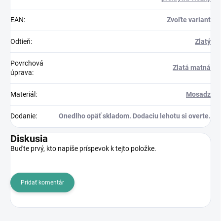
EAN
:
Zvoľte variant
Odtieň
:
Zlatý
Povrchová
Zlatá matná
úprava
:
Materiál
:
Mosadz
Dodanie
:
Onedlho opäť skladom. Dodaciu lehotu si overte.
Diskusia
Buďte prvý, kto napíše príspevok k tejto položke.
Pridať komentár