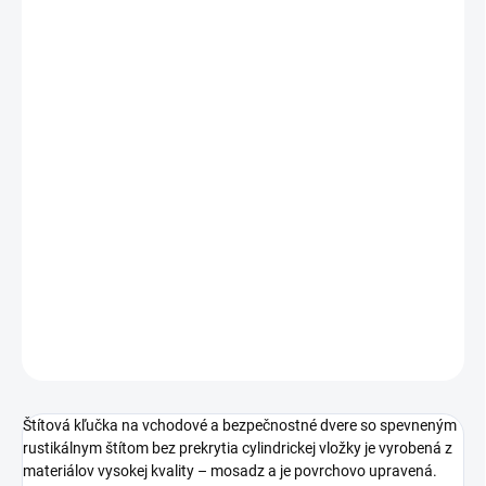
cena:
PREVEDENIE
TYP OTVORU
ROZTEČ
−
+
Pridať do košíka
DETAILNÉ INFORMÁCIE
OPÝTAŤ SA
STRÁŽIŤ
Štítová kľučka na vchodové a bezpečnostné dvere so spevneným
rustikálnym štítom bez prekrytia cylindrickej vložky je vyrobená z
materiálov vysokej kvality – mosadz a je povrchovo upravená.