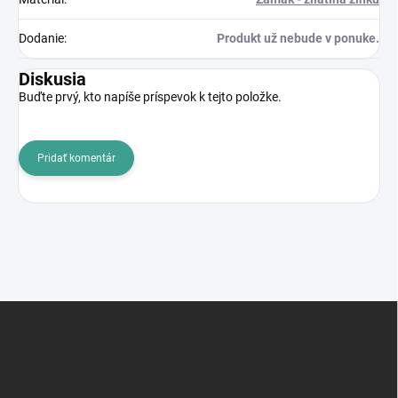
Dodanie
:
Produkt už nebude v ponuke.
Diskusia
Buďte prvý, kto napíše príspevok k tejto položke.
Pridať komentár
Z
á
p
ä
t