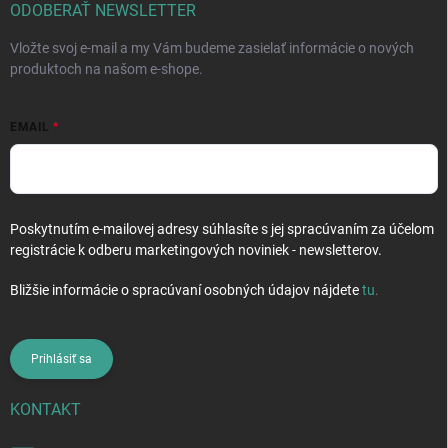
i
ODOBERAŤ NEWSLETTER
e
Vložte svoj e-mail a my Vám budeme zasielať informácie o nových
produktoch na našom e-shope.
EMAIL
Poskytnutím e-mailovej adresy súhlasíte s jej spracúvaním za účelom
registrácie k odberu marketingových noviniek - newsletterov.
Bližšie informácie o spracúvaní osobných údajov nájdete
tu
.
Prihlásiť sa
KONTAKT