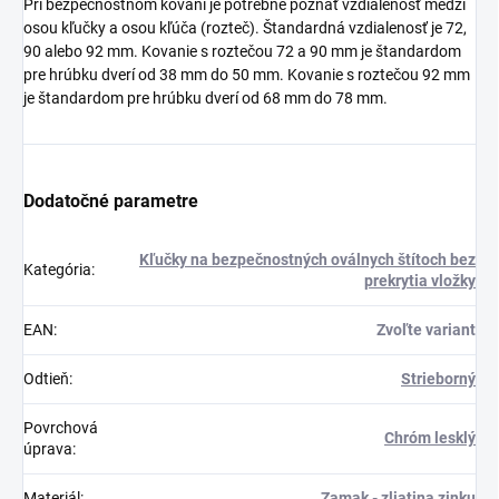
Pri bezpečnostnom kovaní je potrebné poznať vzdialenosť medzi
osou kľučky a osou kľúča (rozteč). Štandardná vzdialenosť je 72,
90 alebo 92 mm. Kovanie s roztečou 72 a 90 mm je štandardom
pre hrúbku dverí od 38 mm do 50 mm. Kovanie s roztečou 92 mm
je štandardom pre hrúbku dverí od 68 mm do 78 mm.
Dodatočné parametre
Kľučky na bezpečnostných oválnych štítoch bez
Kategória
:
prekrytia vložky
EAN
:
Zvoľte variant
Odtieň
:
Strieborný
Povrchová
Chróm lesklý
úprava
:
Materiál
:
Zamak - zliatina zinku