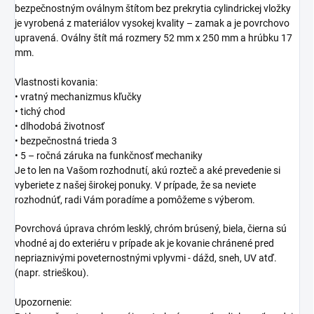
bezpečnostným oválnym štítom bez prekrytia cylindrickej vložky
je vyrobená z materiálov vysokej kvality – zamak a je povrchovo
upravená. Oválny štít má rozmery 52 mm x 250 mm a hrúbku 17
mm.
Vlastnosti kovania:
• vratný mechanizmus kľučky
• tichý chod
• dlhodobá životnosť
• bezpečnostná trieda 3
• 5 – ročná záruka na funkčnosť mechaniky
Je to len na Vašom rozhodnutí, akú rozteč a aké prevedenie si
vyberiete z našej širokej ponuky. V prípade, že sa neviete
rozhodnúť, radi Vám poradíme a pomôžeme s výberom.
Povrchová úprava chróm lesklý, chróm brúsený, biela, čierna sú
vhodné aj do exteriéru v prípade ak je kovanie chránené pred
nepriaznivými poveternostnými vplyvmi - dážd, sneh, UV atď.
(napr. strieškou).
Upozornenie: