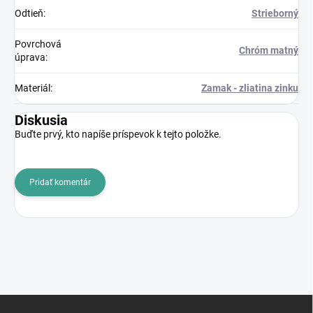
Odtieň
:
Strieborný
Povrchová
Chróm matný
úprava
:
Materiál
:
Zamak - zliatina zinku
Diskusia
Buďte prvý, kto napíše príspevok k tejto položke.
Pridať komentár
Z