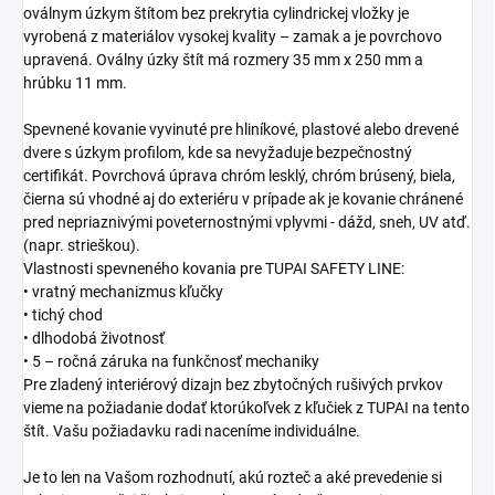
oválnym úzkym štítom bez prekrytia cylindrickej vložky je
vyrobená z materiálov vysokej kvality – zamak a je povrchovo
upravená. Oválny úzky štít má rozmery 35 mm x 250 mm a
hrúbku 11 mm.
Spevnené kovanie vyvinuté pre hliníkové, plastové alebo drevené
dvere s úzkym profilom, kde sa nevyžaduje bezpečnostný
certifikát. Povrchová úprava chróm lesklý, chróm brúsený, biela,
čierna sú vhodné aj do exteriéru v prípade ak je kovanie chránené
pred nepriaznivými poveternostnými vplyvmi - dážd, sneh, UV atď.
(napr. strieškou).
Vlastnosti spevneného kovania pre TUPAI SAFETY LINE:
• vratný mechanizmus kľučky
• tichý chod
• dlhodobá životnosť
• 5 – ročná záruka na funkčnosť mechaniky
Pre zladený interiérový dizajn bez zbytočných rušivých prvkov
vieme na požiadanie dodať ktorúkoľvek z kľučiek z TUPAI na tento
štít. Vašu požiadavku radi naceníme individuálne.
Je to len na Vašom rozhodnutí, akú rozteč a aké prevedenie si