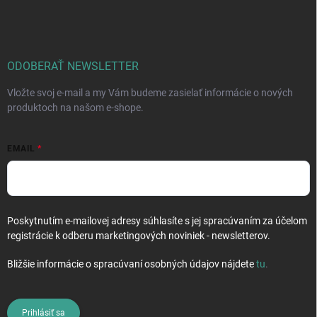
á
p
ä
t
i
ODOBERAŤ NEWSLETTER
e
Vložte svoj e-mail a my Vám budeme zasielať informácie o nových
produktoch na našom e-shope.
EMAIL
Poskytnutím e-mailovej adresy súhlasíte s jej spracúvaním za účelom
registrácie k odberu marketingových noviniek - newsletterov.
Bližšie informácie o spracúvaní osobných údajov nájdete
tu
.
Prihlásiť sa