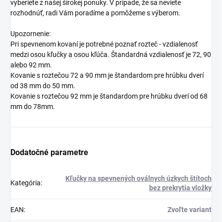
vyberiete z našej širokej ponuky. V prípade, že sa neviete
rozhodnúť, radi Vám poradíme a pomôžeme s výberom.
Upozornenie:
Pri spevnenom kovaní je potrebné poznať rozteč - vzdialenosť
medzi osou kľučky a osou kľúča. Štandardná vzdialenosť je 72, 90
alebo 92 mm.
Kovanie s roztečou 72 a 90 mm je štandardom pre hrúbku dverí
od 38 mm do 50 mm.
Kovanie s roztečou 92 mm je štandardom pre hrúbku dverí od 68
mm do 78mm.
Dodatočné parametre
Kľučky na spevnených oválnych úzkych štítoch
Kategória
:
bez prekrytia vložky
EAN
:
Zvoľte variant