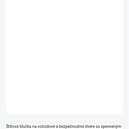
€42,50 bez DPH
Jednotková
ZVOĽTE VARIANT
cena:
PREVEDENIE
TYP OTVORU
ROZTEČ
−
+
Pridať do košíka
DETAILNÉ INFORMÁCIE
OPÝTAŤ SA
STRÁŽIŤ
Štítová kľučka na vchodové a bezpečnostné dvere so spevneným