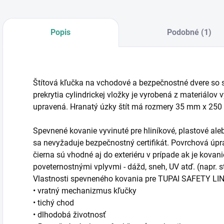
Popis
Podobné (1)
Štítová kľučka na vchodové a bezpečnostné dvere s
prekrytia cylindrickej vložky je vyrobená z materiálov
upravená. Hranatý úzky štít má rozmery 35 mm x 25
Spevnené kovanie vyvinuté pre hliníkové, plastové ale
sa nevyžaduje bezpečnostný certifikát. Povrchová úpra
čierna sú vhodné aj do exteriéru v prípade ak je kova
poveternostnými vplyvmi - dážd, sneh, UV atď. (napr. s
Vlastnosti spevneného kovania pre TUPAI SAFETY LIN
• vratný mechanizmus kľučky
• tichý chod
• dlhodobá životnosť