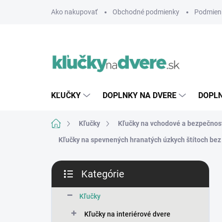
Prejsť
Ako nakupovať
Obchodné podmienky
Podmien
na
obsah
KĽUČKY
DOPLNKY NA DVERE
DOPLN
Domov
Kľučky
Kľučky na vchodové a bezpečnos
Kľučky na spevnených hranatých úzkych štítoch bez 
B
Kategórie
o
Preskočiť
č
kategórie
n
Kľučky
ý
Kľučky na interiérové dvere
p