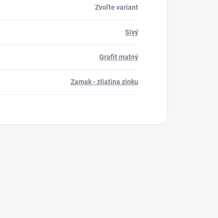
Zvoľte variant
Sivý
Grafit matný
Zamak - zliatina zinku