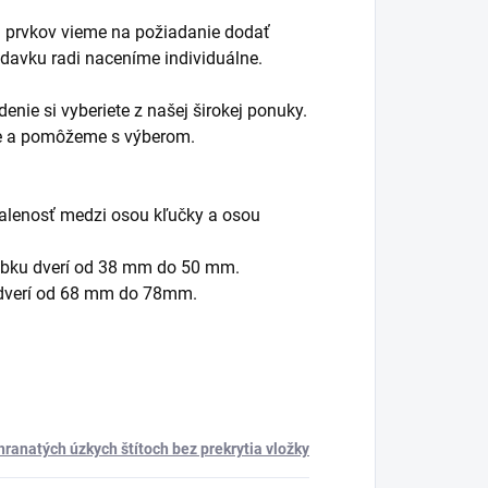
ch prvkov vieme na požiadanie dodať
iadavku radi naceníme individuálne.
enie si vyberiete z našej širokej ponuky.
me a pomôžeme s výberom.
ialenosť medzi osou kľučky a osou
úbku dverí od 38 mm do 50 mm.
 dverí od 68 mm do 78mm.
ranatých úzkych štítoch bez prekrytia vložky