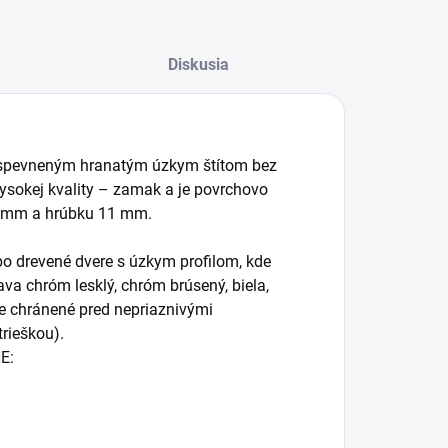
Diskusia
o spevneným hranatým úzkym štítom bez
 vysokej kvality – zamak a je povrchovo
0 mm a hrúbku 11 mm.
bo drevené dvere s úzkym profilom, kde
va chróm lesklý, chróm brúsený, biela,
nie chránené pred nepriaznivými
trieškou).
E: