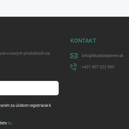
KONTAKT
ácie o nových produktoch na
info
@
kluckynadvere.sk
+421 907 222 585
vaním za účelom registrácie k
dete
tu
.