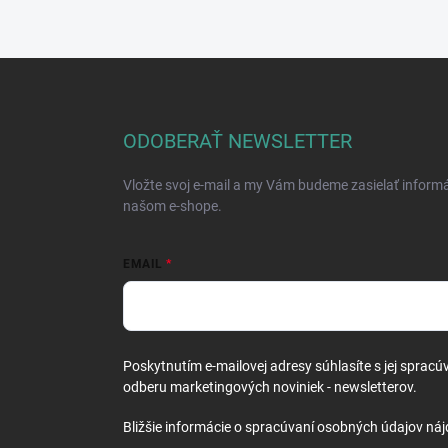
Z
á
p
ä
ODOBERAŤ NEWSLETTER
t
i
Vložte svoj e-mail a my Vám budeme zasielať inform
e
našom e-shope.
EMAIL
Poskytnutím e-mailovej adresy súhlasíte s jej spracú
odberu marketingových noviniek - newsletterov.
Bližšie informácie o spracúvaní osobných údajov náj