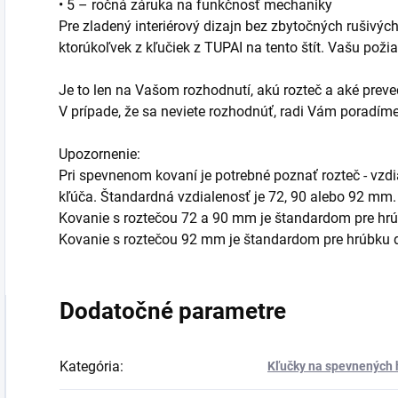
• 5 – ročná záruka na funkčnosť mechaniky
Pre zladený interiérový dizajn bez zbytočných rušivý
ktorúkoľvek z kľučiek z TUPAI na tento štít. Vašu pož
Je to len na Vašom rozhodnutí, akú rozteč a aké preved
V prípade, že sa neviete rozhodnúť, radi Vám poradí
Upozornenie:
Pri spevnenom kovaní je potrebné poznať rozteč - vzd
kľúča. Štandardná vzdialenosť je 72, 90 alebo 92 mm.
Kovanie s roztečou 72 a 90 mm je štandardom pre hr
Kovanie s roztečou 92 mm je štandardom pre hrúbku
Dodatočné parametre
Kategória
:
Kľučky na spevnených h