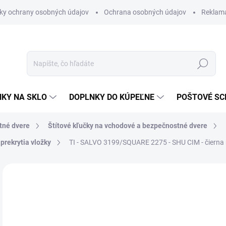
ky ochrany osobných údajov
Ochrana osobných údajov
Reklam
Hľadať
KY NA SKLO
DOPLNKY DO KÚPEĽNE
POŠTOVÉ S
tné dvere
Štítové kľučky na vchodové a bezpečnostné dvere
prekrytia vložky
TI - SALVO 3199/SQUARE 2275 - SHU
CIM - čierna
Neohodnotené
Podrobnosti hodnotenia
ZNAČKA
VÝPREDAJ
od