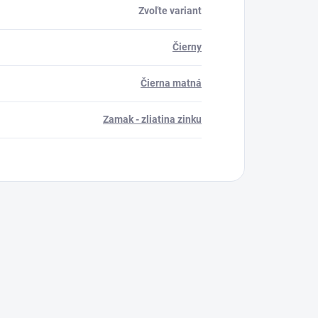
Zvoľte variant
Čierny
Čierna matná
Zamak - zliatina zinku