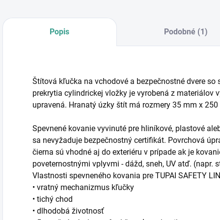
Popis
Podobné (1)
Štítová kľučka na vchodové a bezpečnostné dvere s
prekrytia cylindrickej vložky je vyrobená z materiálov
upravená. Hranatý úzky štít má rozmery 35 mm x 25
Spevnené kovanie vyvinuté pre hliníkové, plastové ale
sa nevyžaduje bezpečnostný certifikát. Povrchová úpra
čierna sú vhodné aj do exteriéru v prípade ak je kova
poveternostnými vplyvmi - dážd, sneh, UV atď. (napr. s
Vlastnosti spevneného kovania pre TUPAI SAFETY LIN
• vratný mechanizmus kľučky
• tichý chod
• dlhodobá životnosť