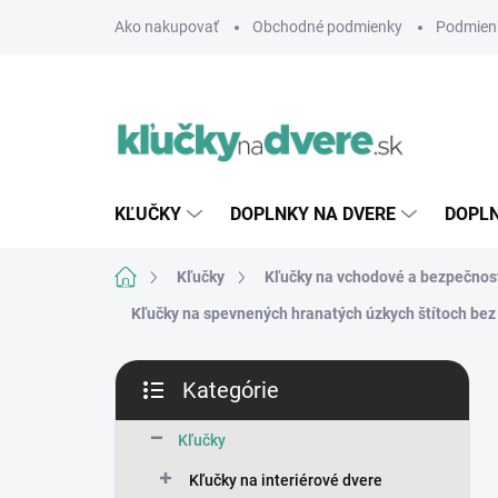
Prejsť
Ako nakupovať
Obchodné podmienky
Podmien
na
obsah
KĽUČKY
DOPLNKY NA DVERE
DOPLN
Domov
Kľučky
Kľučky na vchodové a bezpečnos
Kľučky na spevnených hranatých úzkych štítoch bez 
B
Kategórie
o
Preskočiť
č
kategórie
n
Kľučky
ý
Kľučky na interiérové dvere
p