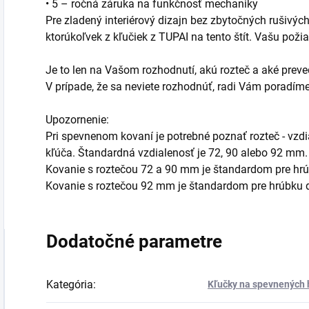
• 5 – ročná záruka na funkčnosť mechaniky
Pre zladený interiérový dizajn bez zbytočných rušivý
ktorúkoľvek z kľučiek z TUPAI na tento štít. Vašu pož
Je to len na Vašom rozhodnutí, akú rozteč a aké preved
V prípade, že sa neviete rozhodnúť, radi Vám poradí
Upozornenie:
Pri spevnenom kovaní je potrebné poznať rozteč - vzd
kľúča. Štandardná vzdialenosť je 72, 90 alebo 92 mm.
Kovanie s roztečou 72 a 90 mm je štandardom pre hr
Kovanie s roztečou 92 mm je štandardom pre hrúbku
Dodatočné parametre
Kategória
:
Kľučky na spevnených h