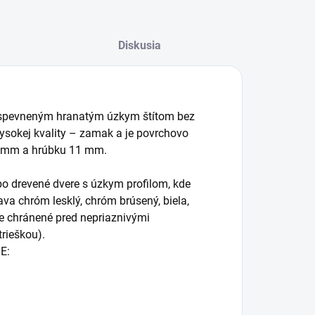
Diskusia
o spevneným hranatým úzkym štítom bez
 vysokej kvality – zamak a je povrchovo
0 mm a hrúbku 11 mm.
bo drevené dvere s úzkym profilom, kde
va chróm lesklý, chróm brúsený, biela,
nie chránené pred nepriaznivými
trieškou).
E: