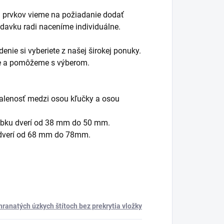
ch prvkov vieme na požiadanie dodať
iadavku radi naceníme individuálne.
enie si vyberiete z našej širokej ponuky.
me a pomôžeme s výberom.
ialenosť medzi osou kľučky a osou
úbku dverí od 38 mm do 50 mm.
 dverí od 68 mm do 78mm.
ranatých úzkych štítoch bez prekrytia vložky