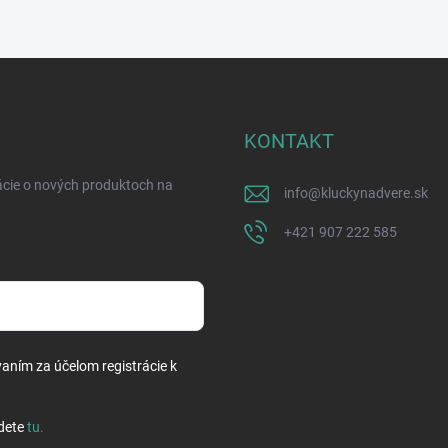
KONTAKT
ácie o nových produktoch na
info
@
kluckynadvere.sk
+421 907 222 585
vaním za účelom registrácie k
dete
tu
.