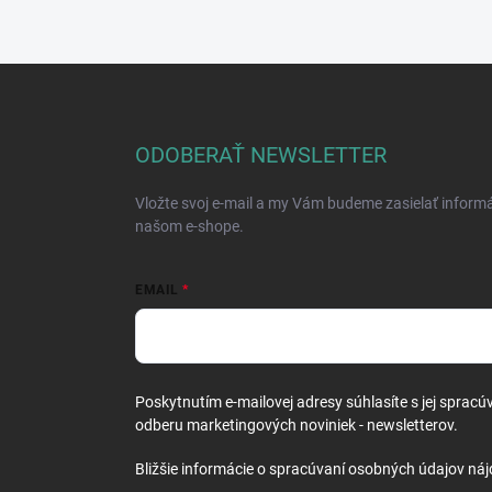
Z
á
p
ä
ODOBERAŤ NEWSLETTER
t
i
Vložte svoj e-mail a my Vám budeme zasielať inform
e
našom e-shope.
EMAIL
Poskytnutím e-mailovej adresy súhlasíte s jej spracú
odberu marketingových noviniek - newsletterov.
Bližšie informácie o spracúvaní osobných údajov náj