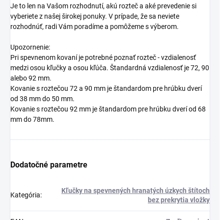
Je to len na Vašom rozhodnutí, akú rozteč a aké prevedenie si
vyberiete z našej širokej ponuky. V prípade, že sa neviete
rozhodnúť, radi Vám poradíme a pomôžeme s výberom.
Upozornenie:
Pri spevnenom kovaní je potrebné poznať rozteč - vzdialenosť
medzi osou kľučky a osou kľúča. Štandardná vzdialenosť je 72, 90
alebo 92 mm.
Kovanie s roztečou 72 a 90 mm je štandardom pre hrúbku dverí
od 38 mm do 50 mm.
Kovanie s roztečou 92 mm je štandardom pre hrúbku dverí od 68
mm do 78mm.
Dodatočné parametre
Kľučky na spevnených hranatých úzkych štítoch
Kategória
:
bez prekrytia vložky