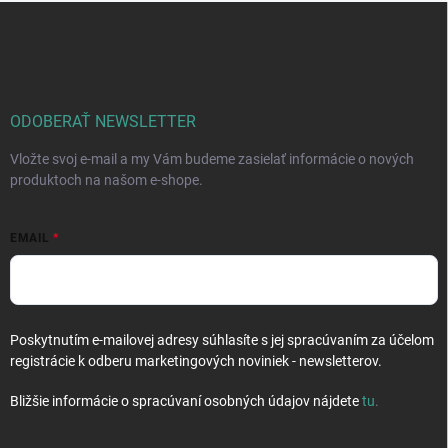
Z
á
p
ä
t
i
ODOBERAŤ NEWSLETTER
e
Vložte svoj e-mail a my Vám budeme zasielať informácie o nových
produktoch na našom e-shope.
EMAIL
Poskytnutím e-mailovej adresy súhlasíte s jej spracúvaním za účelom
registrácie k odberu marketingových noviniek - newsletterov.
Bližšie informácie o spracúvaní osobných údajov nájdete
tu
.