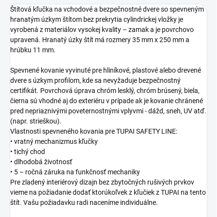
Štítová kľučka na vchodové a bezpečnostné dvere so spevneným
hranatým úzkym štítom bez prekrytia cylindrickej vložky je
vyrobená z materiálov vysokej kvality – zamak a je povrchovo
upravená. Hranatý úzky štít má rozmery 35 mm x 250 mm a
hrúbku 11 mm.
Spevnené kovanie vyvinuté pre hliníkové, plastové alebo drevené
dvere s úzkym profilom, kde sa nevyžaduje bezpečnostný
certifikát. Povrchová úprava chróm lesklý, chróm brúsený, biela,
čierna sú vhodné aj do exteriéru v prípade ak je kovanie chránené
pred nepriaznivými poveternostnými vplyvmi - dážd, sneh, UV atď.
(napr. strieškou).
Vlastnosti spevneného kovania pre TUPAI SAFETY LINE:
• vratný mechanizmus kľučky
• tichý chod
• dlhodobá životnosť
• 5 – ročná záruka na funkčnosť mechaniky
Pre zladený interiérový dizajn bez zbytočných rušivých prvkov
vieme na požiadanie dodať ktorúkoľvek z kľučiek z TUPAI na tento
štít. Vašu požiadavku radi naceníme individuálne.