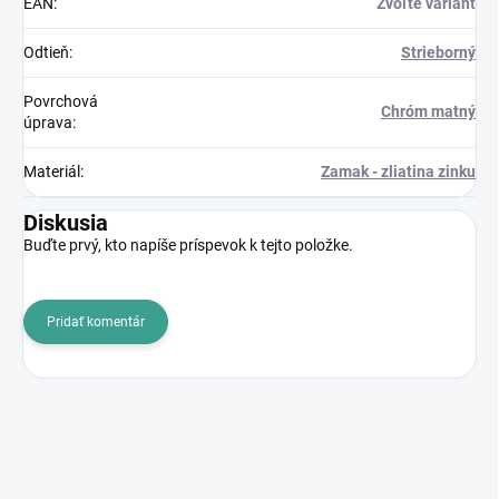
EAN
:
Zvoľte variant
Odtieň
:
Strieborný
Povrchová
Chróm matný
úprava
:
Materiál
:
Zamak - zliatina zinku
Diskusia
Buďte prvý, kto napíše príspevok k tejto položke.
Pridať komentár