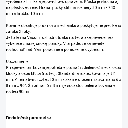
vyrobená z hliníka a je povrchovo upravená. Kľučka je vhodná aj
na plastové dvere. Hranatý úzky štít má rozmery 30 mm x 240
mm a hrúbku 10 mm.
Kovanie obsahuje pružinovú mechaniku a poskytujeme predĺženú
záruku 3 roky.
Je to len na Vašom rozhodnutí, akú rozteč a aké prevedenie si
vyberiete z našej širokej ponuky. V prípade, že sa neviete
rozhodnúť, radi Vám poradíme a pomôžeme s výberom.
Upozornenie:
Pri spevnenom kovaní je potrebné poznať vzdialenosť medzi osou
kľučky a osou kľúča (rozteč). Štandardná rozteč kovania je 92
mm. Alternatívnu rozteč 90 mm získame otočením štvorhranu 6 x
8 mm o 90°. Štvorhran 6 x 8 mm je súčasťou balenia kovania v
rozteči 90mm.
Dodatočné parametre