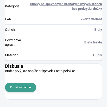
Kľučky na spevnených hranatých úzkych štítoch
Kategória
:
bez prekrytia vložky
EAN
:
Zvoľte variant
Odtieň
:
Biely
Povrchová
Biela lesklá
úprava
:
Materiál
:
Hliník
Diskusia
Buďte prvý, kto napíše príspevok k tejto položke.
Pridať komentár