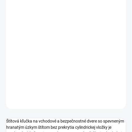
Jednotková
ZVOĽTE VARIANT
cena:
PREVEDENIE
TYP OTVORU
ROZTEČ
−
+
Pridať do košíka
DETAILNÉ INFORMÁCIE
OPÝTAŤ SA
STRÁŽIŤ
Štítová kľučka na vchodové a bezpečnostné dvere so spevneným
hranatým úzkym štítom bez prekrytia cylindrickej vložky je