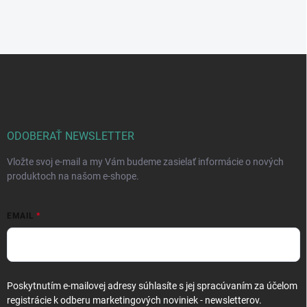
Z
á
p
ä
t
i
ODOBERAŤ NEWSLETTER
e
Vložte svoj e-mail a my Vám budeme zasielať informácie o nových
produktoch na našom e-shope.
EMAIL
Poskytnutím e-mailovej adresy súhlasíte s jej spracúvaním za účelom
registrácie k odberu marketingových noviniek - newsletterov.